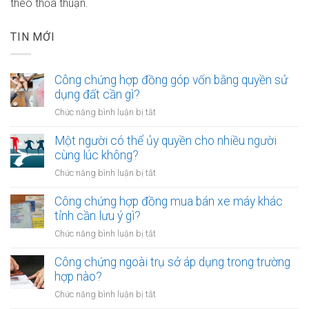
theo thỏa thuận.
TIN MỚI
Công chứng hợp đồng góp vốn bằng quyền sử
dụng đất cần gì?
ở
Chức năng bình luận bị tắt
Công
chứng
Một người có thể ủy quyền cho nhiều người
hợp
cùng lúc không?
đồng
ở
Chức năng bình luận bị tắt
góp
Một
vốn
người
Công chứng hợp đồng mua bán xe máy khác
bằng
có
tỉnh cần lưu ý gì?
quyền
thể
sử
ở
Chức năng bình luận bị tắt
ủy
dụng
Công
quyền
đất
chứng
Công chứng ngoài trụ sở áp dụng trong trường
cho
cần
hợp
hợp nào?
nhiều
gì?
đồng
người
ở
Chức năng bình luận bị tắt
mua
cùng
Công