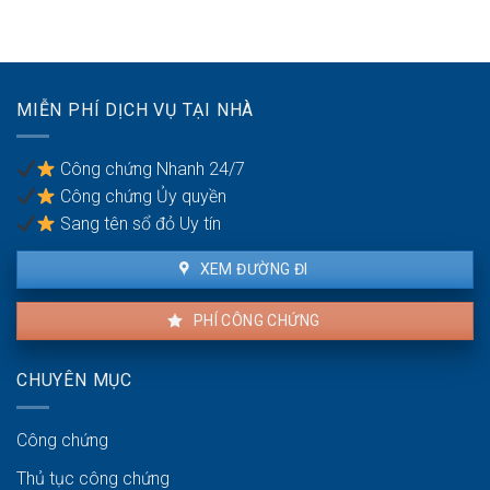
thế
về
nhà
nào?
tiếng
đất
ồn
cần
khi
mang
thuê
theo
MIỄN PHÍ DỊCH VỤ TẠI NHÀ
nhà
giấy
ra
tờ
sao?
gì?
Công chứng Nhanh 24/7
Công chứng Ủy quyền
Sang tên sổ đỏ Uy tín
XEM ĐƯỜNG ĐI
PHÍ CÔNG CHỨNG
CHUYÊN MỤC
Công chứng
Thủ tục công chứng