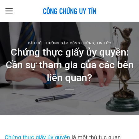
Skip
to
content
CÂU HỎI THƯỜNG GẶP
,
CÔNG CHỨNG
,
TIN TỨC
Chứng thực giấy ủy quyền:
Cần sự tham gia của các bên
liên quan?
Chứng thực giấy ủy quyền
là một thủ tục quan