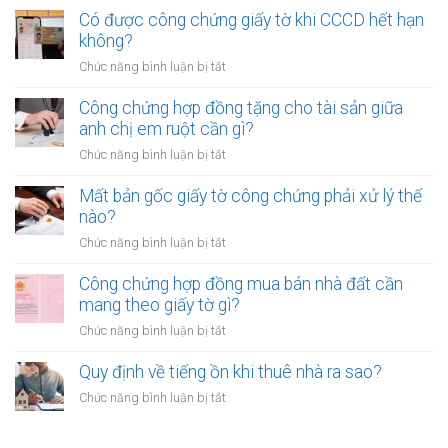
bán
lúc
chứng
Có được công chứng giấy tờ khi CCCD hết hạn
xe
không?
ngoài
không?
máy
trụ
khác
ở
Chức năng bình luận bị tắt
sở
tỉnh
Có
áp
cần
được
Công chứng hợp đồng tặng cho tài sản giữa
dụng
lưu
công
anh chị em ruột cần gì?
trong
ý
chứng
trường
ở
Chức năng bình luận bị tắt
gì?
giấy
hợp
Công
tờ
nào?
chứng
Mất bản gốc giấy tờ công chứng phải xử lý thế
khi
hợp
nào?
CCCD
đồng
hết
ở
Chức năng bình luận bị tắt
tặng
hạn
Mất
cho
không?
bản
Công chứng hợp đồng mua bán nhà đất cần
tài
gốc
mang theo giấy tờ gì?
sản
giấy
giữa
ở
Chức năng bình luận bị tắt
tờ
anh
Công
công
chị
chứng
Quy định về tiếng ồn khi thuê nhà ra sao?
chứng
em
hợp
phải
ở
Chức năng bình luận bị tắt
ruột
đồng
xử
Quy
cần
mua
lý
định
gì?
bán