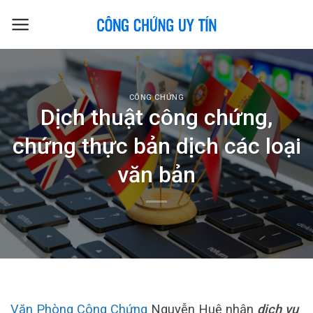
Skip
to
content
CÔNG CHỨNG
Dịch thuật công chứng,
chứng thực bản dịch các loại
văn bản
Văn Phòng Công Chứng
Nguyễn Huệ nhận
dịch vụ