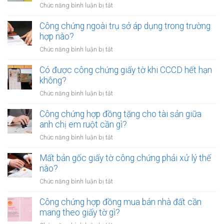
sử
ở
Chức năng bình luận bị tắt
ủy
dụng
Công
quyền
đất
chứng
Công chứng ngoài trụ sở áp dụng trong trường
cho
cần
hợp
hợp nào?
nhiều
gì?
đồng
người
ở
Chức năng bình luận bị tắt
mua
cùng
Công
bán
lúc
chứng
Có được công chứng giấy tờ khi CCCD hết hạn
xe
không?
ngoài
không?
máy
trụ
khác
ở
Chức năng bình luận bị tắt
sở
tỉnh
Có
áp
cần
được
Công chứng hợp đồng tặng cho tài sản giữa
dụng
lưu
công
anh chị em ruột cần gì?
trong
ý
chứng
trường
ở
Chức năng bình luận bị tắt
gì?
giấy
hợp
Công
tờ
nào?
chứng
Mất bản gốc giấy tờ công chứng phải xử lý thế
khi
hợp
nào?
CCCD
đồng
hết
ở
Chức năng bình luận bị tắt
tặng
hạn
Mất
cho
không?
bản
Công chứng hợp đồng mua bán nhà đất cần
tài
gốc
mang theo giấy tờ gì?
sản
giấy
giữa