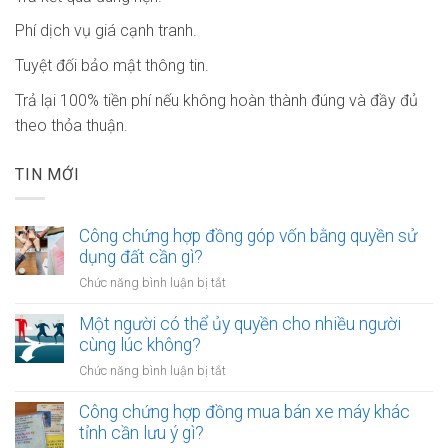
Phí dịch vụ giá cạnh tranh.
Tuyệt đối bảo mật thông tin.
Trả lại 100% tiền phí nếu không hoàn thành đúng và đầy đủ
theo thỏa thuận.
TIN MỚI
Công chứng hợp đồng góp vốn bằng quyền sử
dụng đất cần gì?
ở
Chức năng bình luận bị tắt
Công
chứng
Một người có thể ủy quyền cho nhiều người
hợp
cùng lúc không?
đồng
ở
Chức năng bình luận bị tắt
góp
Một
vốn
người
Công chứng hợp đồng mua bán xe máy khác
bằng
có
tỉnh cần lưu ý gì?
quyền
thể