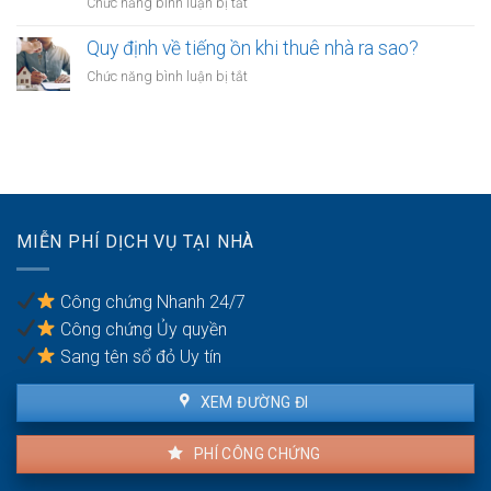
ở
Chức năng bình luận bị tắt
tờ
anh
Công
công
chị
chứng
Quy định về tiếng ồn khi thuê nhà ra sao?
chứng
em
hợp
phải
ở
Chức năng bình luận bị tắt
ruột
đồng
xử
Quy
cần
mua
lý
định
gì?
bán
thế
về
nhà
nào?
tiếng
đất
ồn
cần
khi
mang
thuê
theo
MIỄN PHÍ DỊCH VỤ TẠI NHÀ
nhà
giấy
ra
tờ
sao?
gì?
Công chứng Nhanh 24/7
Công chứng Ủy quyền
Sang tên sổ đỏ Uy tín
XEM ĐƯỜNG ĐI
PHÍ CÔNG CHỨNG