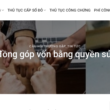
G
THỦ TỤC CẤP SỔ ĐỎ
THỦ TỤC CÔNG CHỨNG
PHÍ CÔ
CÂU HỎI THƯỜNG GẶP
,
TIN TỨC
ồng góp vốn bằng quyền sử