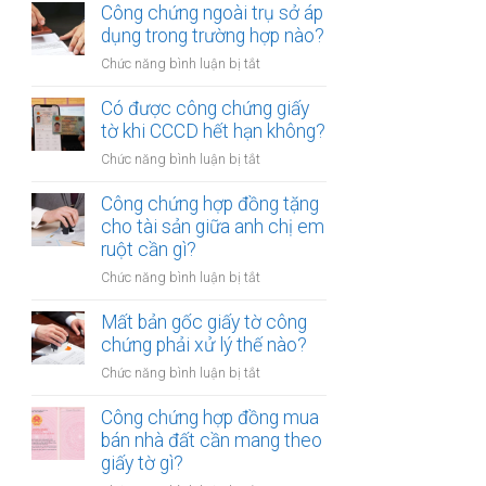
chứng
Công chứng ngoài trụ sở áp
nhiều
hợp
dụng trong trường hợp nào?
người
đồng
cùng
ở
Chức năng bình luận bị tắt
mua
lúc
Công
bán
không?
chứng
Có được công chứng giấy
xe
ngoài
tờ khi CCCD hết hạn không?
máy
trụ
khác
ở
Chức năng bình luận bị tắt
sở
tỉnh
Có
áp
cần
được
Công chứng hợp đồng tặng
dụng
lưu
công
cho tài sản giữa anh chị em
trong
ý
chứng
ruột cần gì?
trường
gì?
giấy
hợp
ở
Chức năng bình luận bị tắt
tờ
nào?
Công
khi
chứng
Mất bản gốc giấy tờ công
CCCD
hợp
chứng phải xử lý thế nào?
hết
đồng
hạn
ở
Chức năng bình luận bị tắt
tặng
không?
Mất
cho
bản
Công chứng hợp đồng mua
tài
gốc
bán nhà đất cần mang theo
sản
giấy
giấy tờ gì?
giữa
tờ
anh