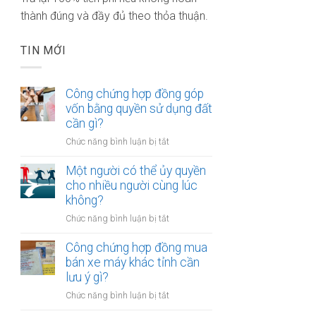
thành đúng và đầy đủ theo thỏa thuận.
TIN MỚI
Công chứng hợp đồng góp
vốn bằng quyền sử dụng đất
cần gì?
ở
Chức năng bình luận bị tắt
Công
chứng
Một người có thể ủy quyền
hợp
cho nhiều người cùng lúc
đồng
không?
góp
ở
Chức năng bình luận bị tắt
vốn
Một
bằng
người
Công chứng hợp đồng mua
quyền
có
bán xe máy khác tỉnh cần
sử
thể
lưu ý gì?
dụng
ủy
đất
ở
Chức năng bình luận bị tắt
quyền
cần
Công
cho
gì?