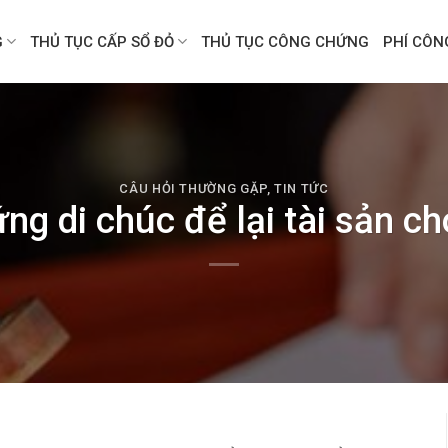
G
THỦ TỤC CẤP SỔ ĐỎ
THỦ TỤC CÔNG CHỨNG
PHÍ CÔ
CÂU HỎI THƯỜNG GẶP
,
TIN TỨC
ng di chúc để lại tài sản ch