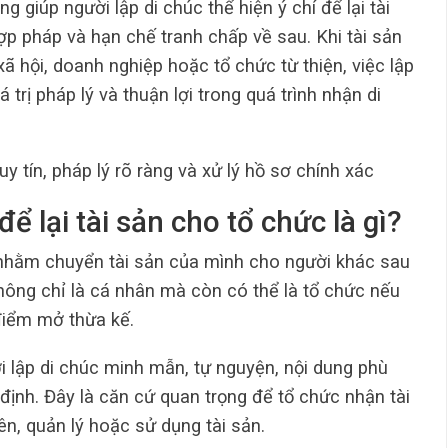
g giúp người lập di chúc thể hiện ý chí để lại tài
ợp pháp và hạn chế tranh chấp về sau. Khi tài sản
 hội, doanh nghiệp hoặc tổ chức từ thiện, việc lập
trị pháp lý và thuận lợi trong quá trình nhận di
uy tín, pháp lý rõ ràng và xử lý hồ sơ chính xác
ể lại tài sản cho tổ chức là gì?
n nhằm chuyển tài sản của mình cho người khác sau
hông chỉ là cá nhân mà còn có thể là tổ chức nếu
 điểm mở thừa kế.
 lập di chúc minh mẫn, tự nguyện, nội dung phù
định. Đây là căn cứ quan trọng để tổ chức nhận tài
ên, quản lý hoặc sử dụng tài sản.