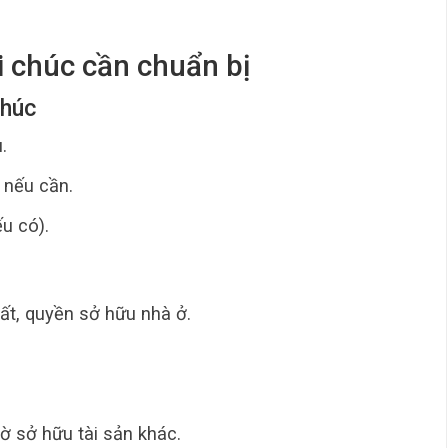
i chúc cần chuẩn bị
chúc
.
 nếu cần.
ếu có).
ất, quyền sở hữu nhà ở.
ờ sở hữu tài sản khác.