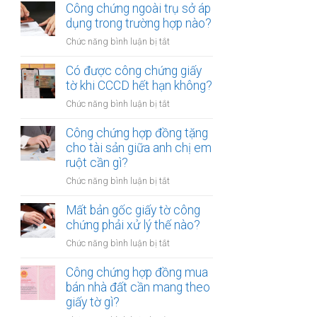
chứng
Công chứng ngoài trụ sở áp
nhiều
hợp
dụng trong trường hợp nào?
người
đồng
cùng
ở
Chức năng bình luận bị tắt
mua
lúc
Công
bán
không?
chứng
Có được công chứng giấy
xe
ngoài
tờ khi CCCD hết hạn không?
máy
trụ
khác
ở
Chức năng bình luận bị tắt
sở
tỉnh
Có
áp
cần
được
Công chứng hợp đồng tặng
dụng
lưu
công
cho tài sản giữa anh chị em
trong
ý
chứng
ruột cần gì?
trường
gì?
giấy
hợp
ở
Chức năng bình luận bị tắt
tờ
nào?
Công
khi
chứng
Mất bản gốc giấy tờ công
CCCD
hợp
chứng phải xử lý thế nào?
hết
đồng
hạn
ở
Chức năng bình luận bị tắt
tặng
không?
Mất
cho
bản
Công chứng hợp đồng mua
tài
gốc
bán nhà đất cần mang theo
sản
giấy
giấy tờ gì?
giữa
tờ
anh