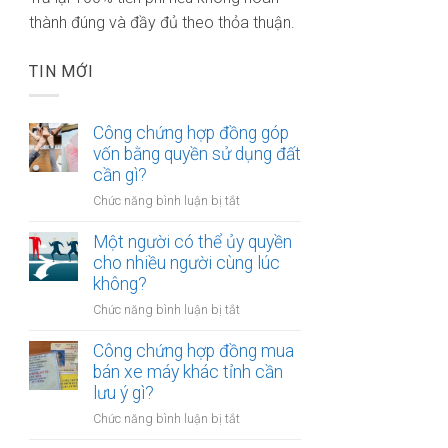
thành đúng và đầy đủ theo thỏa thuận.
TIN MỚI
Công chứng hợp đồng góp
vốn bằng quyền sử dụng đất
cần gì?
ở
Chức năng bình luận bị tắt
Công
chứng
Một người có thể ủy quyền
hợp
cho nhiều người cùng lúc
đồng
không?
góp
ở
Chức năng bình luận bị tắt
vốn
Một
bằng
người
Công chứng hợp đồng mua
quyền
có
bán xe máy khác tỉnh cần
sử
thể
lưu ý gì?
dụng
ủy
đất
ở
Chức năng bình luận bị tắt
quyền
cần
Công
cho
gì?