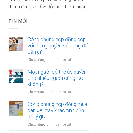
thành đúng và đầy đủ theo thỏa thuận.
TIN MỚI
Công chứng hợp đồng góp
vốn bằng quyền sử dụng đất
cần gì?
ở
Chức năng bình luận bị tắt
Công
chứng
Một người có thể ủy quyền
hợp
cho nhiều người cùng lúc
đồng
không?
góp
ở
Chức năng bình luận bị tắt
vốn
Một
bằng
người
Công chứng hợp đồng mua
quyền
có
bán xe máy khác tỉnh cần
sử
thể
lưu ý gì?
dụng
ủy
đất
ở
Chức năng bình luận bị tắt
quyền
cần
Công
cho
gì?