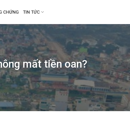
NG CHỨNG
TIN TỨC
hông mất tiền oan?