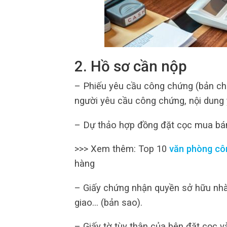
2. Hồ sơ cần nộp
– Phiếu yêu cầu công chứng (bản chí
người yêu cầu công chứng, nội dung
– Dự thảo hợp đồng đặt cọc mua bán
>>> Xem thêm: Top 10
văn phòng cô
hàng
– Giấy chứng nhận quyền sở hữu nhà 
giao… (bản sao).
– Giấy tờ tùy thân của bên đặt cọc 