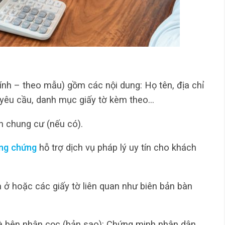
nh – theo mẫu) gồm các nội dung: Họ tên, địa chỉ
 yêu cầu, danh mục giấy tờ kèm theo…
 chung cư (nếu có).
ng chứng
hỗ trợ dịch vụ pháp lý uy tín cho khách
ở hoặc các giấy tờ liên quan như biên bản bàn
và bên nhận cọc (bản sao): Chứng minh nhân dân