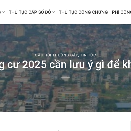
G
THỦ TỤC CẤP SỔ ĐỎ
THỦ TỤC CÔNG CHỨNG
PHÍ CÔ
CÂU HỎI THƯỜNG GẶP
,
TIN TỨC
 cư 2025 cần lưu ý gì để k