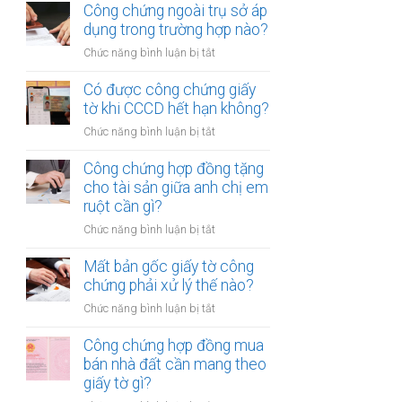
chứng
Công chứng ngoài trụ sở áp
nhiều
hợp
dụng trong trường hợp nào?
người
đồng
cùng
ở
Chức năng bình luận bị tắt
mua
lúc
Công
bán
không?
chứng
Có được công chứng giấy
xe
ngoài
tờ khi CCCD hết hạn không?
máy
trụ
khác
ở
Chức năng bình luận bị tắt
sở
tỉnh
Có
áp
cần
được
Công chứng hợp đồng tặng
dụng
lưu
công
cho tài sản giữa anh chị em
trong
ý
chứng
ruột cần gì?
trường
gì?
giấy
hợp
ở
Chức năng bình luận bị tắt
tờ
nào?
Công
khi
chứng
Mất bản gốc giấy tờ công
CCCD
hợp
chứng phải xử lý thế nào?
hết
đồng
hạn
ở
Chức năng bình luận bị tắt
tặng
không?
Mất
cho
bản
Công chứng hợp đồng mua
tài
gốc
bán nhà đất cần mang theo
sản
giấy
giấy tờ gì?
giữa
tờ
anh