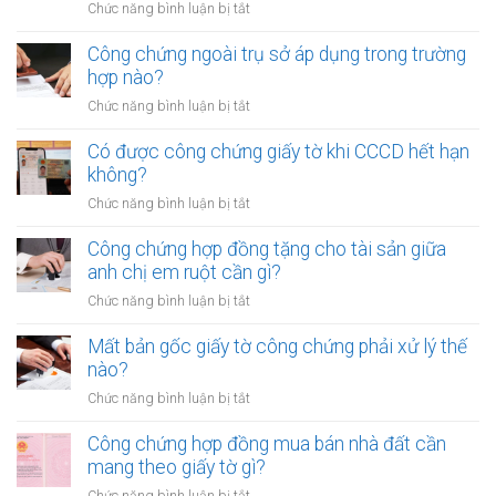
sử
ở
Chức năng bình luận bị tắt
ủy
dụng
Công
quyền
đất
chứng
Công chứng ngoài trụ sở áp dụng trong trường
cho
cần
hợp
hợp nào?
nhiều
gì?
đồng
người
ở
Chức năng bình luận bị tắt
mua
cùng
Công
bán
lúc
chứng
Có được công chứng giấy tờ khi CCCD hết hạn
xe
không?
ngoài
không?
máy
trụ
khác
ở
Chức năng bình luận bị tắt
sở
tỉnh
Có
áp
cần
được
Công chứng hợp đồng tặng cho tài sản giữa
dụng
lưu
công
anh chị em ruột cần gì?
trong
ý
chứng
trường
ở
Chức năng bình luận bị tắt
gì?
giấy
hợp
Công
tờ
nào?
chứng
Mất bản gốc giấy tờ công chứng phải xử lý thế
khi
hợp
nào?
CCCD
đồng
hết
ở
Chức năng bình luận bị tắt
tặng
hạn
Mất
cho
không?
bản
Công chứng hợp đồng mua bán nhà đất cần
tài
gốc
mang theo giấy tờ gì?
sản
giấy
giữa
ở
Chức năng bình luận bị tắt