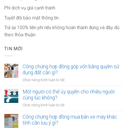
Phí dịch vụ giá cạnh tranh.
Tuyệt đối bảo mật thông tin.
Trả lại 100% tiền phí nếu không hoàn thành đúng và đầy đủ
theo thỏa thuận.
TIN MỚI
Công chứng hợp đồng góp vốn bằng quyền sử
dụng đất cần gì?
ở
Chức năng bình luận bị tắt
Công
chứng
Một người có thể ủy quyền cho nhiều người
hợp
cùng lúc không?
đồng
ở
Chức năng bình luận bị tắt
góp
Một
vốn
người
Công chứng hợp đồng mua bán xe máy khác
bằng
có
tỉnh cần lưu ý gì?
quyền
thể