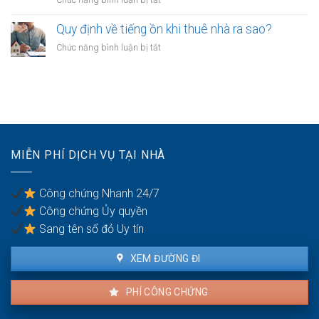
tờ
anh
Công
công
chị
chứng
Quy định về tiếng ồn khi thuê nhà ra sao?
chứng
em
hợp
phải
ở
Chức năng bình luận bị tắt
ruột
đồng
xử
Quy
cần
mua
lý
định
gì?
bán
thế
về
nhà
nào?
tiếng
đất
ồn
cần
khi
mang
thuê
theo
MIỄN PHÍ DỊCH VỤ TẠI NHÀ
nhà
giấy
ra
tờ
sao?
gì?
Công chứng Nhanh 24/7
Công chứng Ủy quyền
Sang tên sổ đỏ Uy tín
XEM ĐƯỜNG ĐI
PHÍ CÔNG CHỨNG