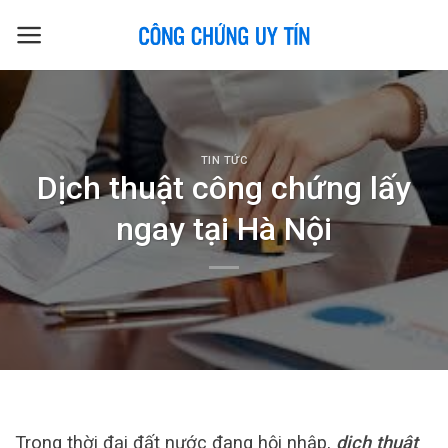
Skip
to
content
TIN TỨC
Dịch thuật công chứng lấy
ngay tại Hà Nội
Trong thời đại đất nước đang hội nhập,
dịch thuật