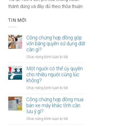
thành đúng và đầy đủ theo thỏa thuận.
TIN MỚI
Công chứng hợp đồng góp
vốn bằng quyền sử dụng đất
cần gì?
ở
Chức năng bình luận bị tắt
Công
chứng
Một người có thể ủy quyền
hợp
cho nhiều người cùng lúc
đồng
không?
góp
ở
Chức năng bình luận bị tắt
vốn
Một
bằng
người
Công chứng hợp đồng mua
quyền
có
bán xe máy khác tỉnh cần
sử
thể
lưu ý gì?
dụng
ủy
đất
ở
Chức năng bình luận bị tắt
quyền
cần
Công
cho
gì?