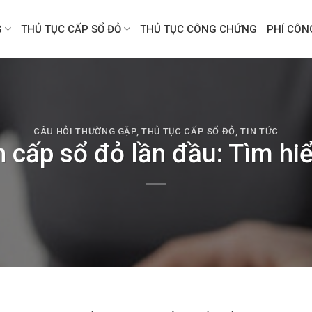
G
THỦ TỤC CẤP SỔ ĐỎ
THỦ TỤC CÔNG CHỨNG
PHÍ CÔ
CÂU HỎI THƯỜNG GẶP
,
THỦ TỤC CẤP SỔ ĐỎ
,
TIN TỨC
n cấp sổ đỏ lần đầu: Tìm hiểu