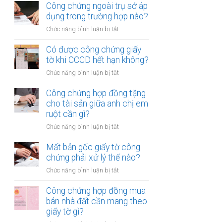
chứng
Công chứng ngoài trụ sở áp
nhiều
hợp
dụng trong trường hợp nào?
người
đồng
cùng
ở
Chức năng bình luận bị tắt
mua
lúc
Công
bán
không?
chứng
Có được công chứng giấy
xe
ngoài
tờ khi CCCD hết hạn không?
máy
trụ
khác
ở
Chức năng bình luận bị tắt
sở
tỉnh
Có
áp
cần
được
Công chứng hợp đồng tặng
dụng
lưu
công
cho tài sản giữa anh chị em
trong
ý
chứng
ruột cần gì?
trường
gì?
giấy
hợp
ở
Chức năng bình luận bị tắt
tờ
nào?
Công
khi
chứng
Mất bản gốc giấy tờ công
CCCD
hợp
chứng phải xử lý thế nào?
hết
đồng
hạn
ở
Chức năng bình luận bị tắt
tặng
không?
Mất
cho
bản
Công chứng hợp đồng mua
tài
gốc
bán nhà đất cần mang theo
sản
giấy
giấy tờ gì?
giữa
tờ
anh