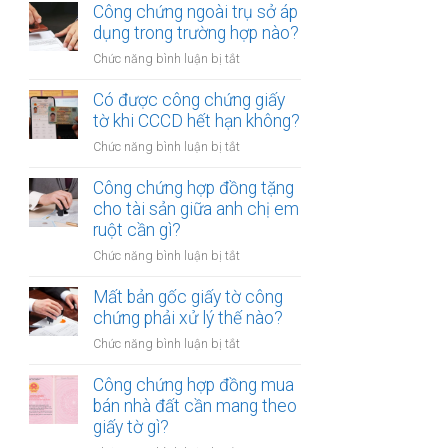
chứng
Công chứng ngoài trụ sở áp
nhiều
hợp
dụng trong trường hợp nào?
người
đồng
cùng
ở
Chức năng bình luận bị tắt
mua
lúc
Công
bán
không?
chứng
Có được công chứng giấy
xe
ngoài
tờ khi CCCD hết hạn không?
máy
trụ
khác
ở
Chức năng bình luận bị tắt
sở
tỉnh
Có
áp
cần
được
Công chứng hợp đồng tặng
dụng
lưu
công
cho tài sản giữa anh chị em
trong
ý
chứng
ruột cần gì?
trường
gì?
giấy
hợp
ở
Chức năng bình luận bị tắt
tờ
nào?
Công
khi
chứng
Mất bản gốc giấy tờ công
CCCD
hợp
chứng phải xử lý thế nào?
hết
đồng
hạn
ở
Chức năng bình luận bị tắt
tặng
không?
Mất
cho
bản
Công chứng hợp đồng mua
tài
gốc
bán nhà đất cần mang theo
sản
giấy
giấy tờ gì?
giữa
tờ
anh