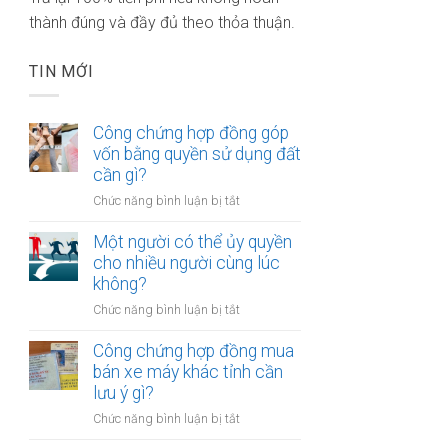
thành đúng và đầy đủ theo thỏa thuận.
TIN MỚI
Công chứng hợp đồng góp
vốn bằng quyền sử dụng đất
cần gì?
ở
Chức năng bình luận bị tắt
Công
chứng
Một người có thể ủy quyền
hợp
cho nhiều người cùng lúc
đồng
không?
góp
ở
Chức năng bình luận bị tắt
vốn
Một
bằng
người
Công chứng hợp đồng mua
quyền
có
bán xe máy khác tỉnh cần
sử
thể
lưu ý gì?
dụng
ủy
đất
ở
Chức năng bình luận bị tắt
quyền
cần
Công
cho
gì?