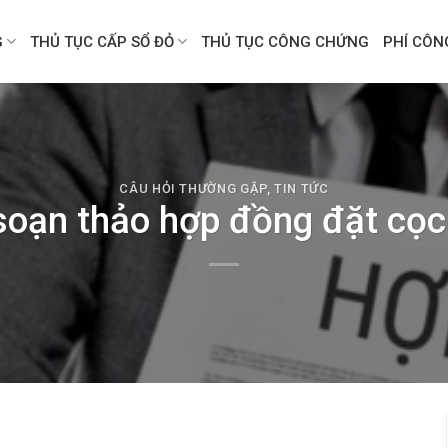
G
THỦ TỤC CẤP SỔ ĐỎ
THỦ TỤC CÔNG CHỨNG
PHÍ CÔ
CÂU HỎI THƯỜNG GẶP
,
TIN TỨC
oạn thảo hợp đồng đặt cọ