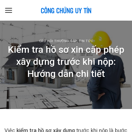
Skip
to
content
CÂU HỎI THƯỜNG GẶP
,
TIN TỨC
Kiểm tra hồ sơ xin cấp phép
xây dựng trước khi nộp:
Hướng dẫn chi tiết
Việc
kiểm tra hồ sơ xây dựng
trước khi nộp là bước