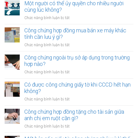
chứng
Một người có thể ủy quyền cho nhiều người
hợp
cùng lúc không?
đồng
ở
Chức năng bình luận bị tắt
góp
Một
vốn
người
Công chứng hợp đồng mua bán xe máy khác
bằng
có
tỉnh cần lưu ý gì?
quyền
thể
sử
ở
Chức năng bình luận bị tắt
ủy
dụng
Công
quyền
đất
chứng
Công chứng ngoài trụ sở áp dụng trong trường
cho
cần
hợp
hợp nào?
nhiều
gì?
đồng
người
ở
Chức năng bình luận bị tắt
mua
cùng
Công
bán
lúc
chứng
Có được công chứng giấy tờ khi CCCD hết hạn
xe
không?
ngoài
không?
máy
trụ
khác
ở
Chức năng bình luận bị tắt
sở
tỉnh
Có
áp
cần
được
Công chứng hợp đồng tặng cho tài sản giữa
dụng
lưu
công
anh chị em ruột cần gì?
trong
ý
chứng
trường
ở
Chức năng bình luận bị tắt
gì?
giấy
hợp
Công
tờ
nào?
chứng