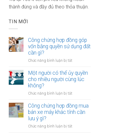
thành đúng và đầy đủ theo thỏa thuận.
TIN MỚI
Công chứng hợp đồng góp
vốn bằng quyền sử dụng đất
cần gì?
ở
Chức năng bình luận bị tắt
Công
chứng
Một người có thể ủy quyền
hợp
cho nhiều người cùng lúc
đồng
không?
góp
ở
Chức năng bình luận bị tắt
vốn
Một
bằng
người
Công chứng hợp đồng mua
quyền
có
bán xe máy khác tỉnh cần
sử
thể
lưu ý gì?
dụng
ủy
đất
ở
Chức năng bình luận bị tắt
quyền
cần
Công
cho
gì?