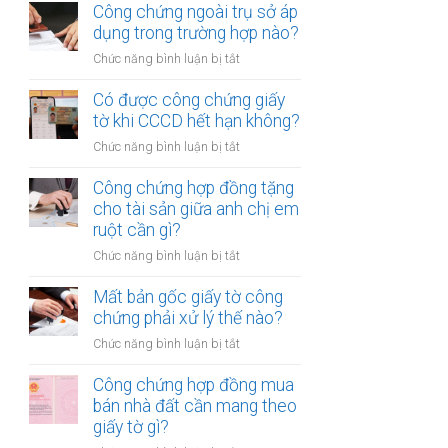
chứng
Công chứng ngoài trụ sở áp
nhiều
hợp
dụng trong trường hợp nào?
người
đồng
cùng
ở
Chức năng bình luận bị tắt
mua
lúc
Công
bán
không?
chứng
Có được công chứng giấy
xe
ngoài
tờ khi CCCD hết hạn không?
máy
trụ
khác
ở
Chức năng bình luận bị tắt
sở
tỉnh
Có
áp
cần
được
Công chứng hợp đồng tặng
dụng
lưu
công
cho tài sản giữa anh chị em
trong
ý
chứng
ruột cần gì?
trường
gì?
giấy
hợp
ở
Chức năng bình luận bị tắt
tờ
nào?
Công
khi
chứng
Mất bản gốc giấy tờ công
CCCD
hợp
chứng phải xử lý thế nào?
hết
đồng
hạn
ở
Chức năng bình luận bị tắt
tặng
không?
Mất
cho
bản
Công chứng hợp đồng mua
tài
gốc
bán nhà đất cần mang theo
sản
giấy
giấy tờ gì?
giữa
tờ
anh