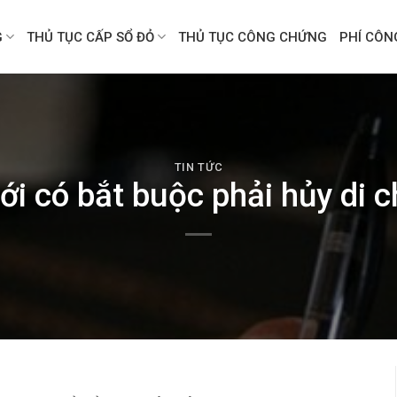
G
THỦ TỤC CẤP SỔ ĐỎ
THỦ TỤC CÔNG CHỨNG
PHÍ CÔ
TIN TỨC
ới có bắt buộc phải hủy di 