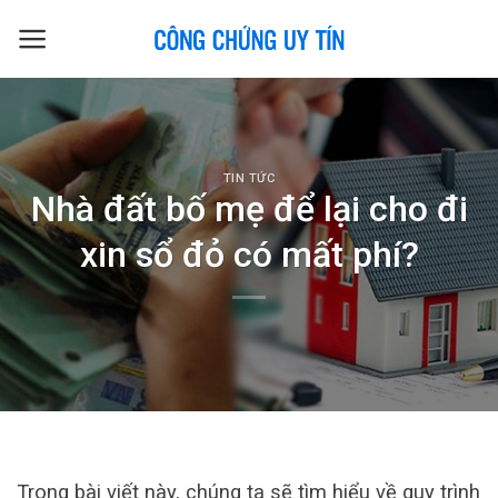
Skip
to
content
TIN TỨC
Nhà đất bố mẹ để lại cho đi
xin sổ đỏ có mất phí?
Trong bài viết này, chúng ta sẽ tìm hiểu về quy trình