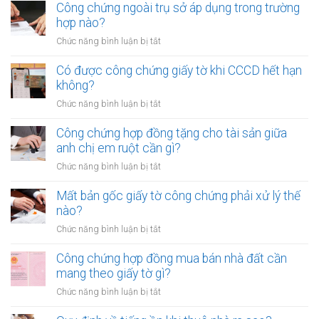
đất
chứng
Công chứng ngoài trụ sở áp dụng trong trường
cho
cần
hợp
hợp nào?
nhiều
gì?
đồng
người
ở
Chức năng bình luận bị tắt
mua
cùng
Công
bán
lúc
chứng
Có được công chứng giấy tờ khi CCCD hết hạn
xe
không?
ngoài
không?
máy
trụ
khác
ở
Chức năng bình luận bị tắt
sở
tỉnh
Có
áp
cần
được
Công chứng hợp đồng tặng cho tài sản giữa
dụng
lưu
công
anh chị em ruột cần gì?
trong
ý
chứng
trường
ở
Chức năng bình luận bị tắt
gì?
giấy
hợp
Công
tờ
nào?
chứng
Mất bản gốc giấy tờ công chứng phải xử lý thế
khi
hợp
nào?
CCCD
đồng
hết
ở
Chức năng bình luận bị tắt
tặng
hạn
Mất
cho
không?
bản
Công chứng hợp đồng mua bán nhà đất cần
tài
gốc
mang theo giấy tờ gì?
sản
giấy
giữa
ở
Chức năng bình luận bị tắt
tờ
anh
Công
công
chị
chứng