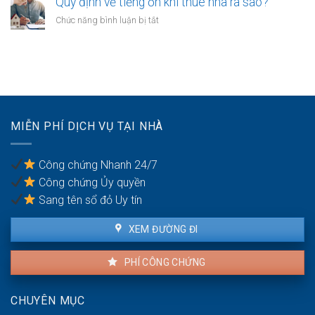
Quy định về tiếng ồn khi thuê nhà ra sao?
chứng
em
hợp
phải
ở
Chức năng bình luận bị tắt
ruột
đồng
xử
Quy
cần
mua
lý
định
gì?
bán
thế
về
nhà
nào?
tiếng
đất
ồn
cần
khi
mang
thuê
theo
MIỄN PHÍ DỊCH VỤ TẠI NHÀ
nhà
giấy
ra
tờ
sao?
gì?
Công chứng Nhanh 24/7
Công chứng Ủy quyền
Sang tên sổ đỏ Uy tín
XEM ĐƯỜNG ĐI
PHÍ CÔNG CHỨNG
CHUYÊN MỤC