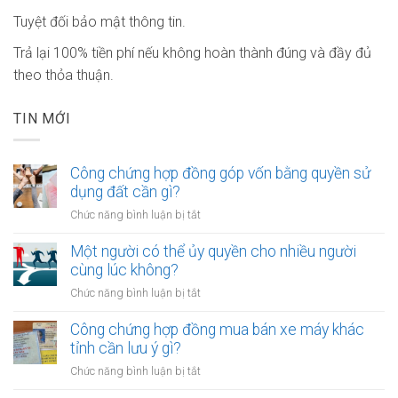
Tuyệt đối bảo mật thông tin.
Trả lại 100% tiền phí nếu không hoàn thành đúng và đầy đủ
theo thỏa thuận.
TIN MỚI
Công chứng hợp đồng góp vốn bằng quyền sử
dụng đất cần gì?
ở
Chức năng bình luận bị tắt
Công
chứng
Một người có thể ủy quyền cho nhiều người
hợp
cùng lúc không?
đồng
ở
Chức năng bình luận bị tắt
góp
Một
vốn
người
Công chứng hợp đồng mua bán xe máy khác
bằng
có
tỉnh cần lưu ý gì?
quyền
thể
sử
ở
Chức năng bình luận bị tắt
ủy
dụng
Công
quyền