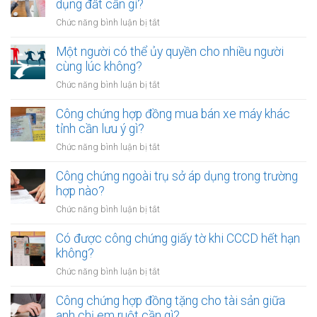
dụng đất cần gì?
ở
Chức năng bình luận bị tắt
Công
chứng
Một người có thể ủy quyền cho nhiều người
hợp
cùng lúc không?
đồng
ở
Chức năng bình luận bị tắt
góp
Một
vốn
người
Công chứng hợp đồng mua bán xe máy khác
bằng
có
tỉnh cần lưu ý gì?
quyền
thể
sử
ở
Chức năng bình luận bị tắt
ủy
dụng
Công
quyền
đất
chứng
Công chứng ngoài trụ sở áp dụng trong trường
cho
cần
hợp
hợp nào?
nhiều
gì?
đồng
người
ở
Chức năng bình luận bị tắt
mua
cùng
Công
bán
lúc
chứng
Có được công chứng giấy tờ khi CCCD hết hạn
xe
không?
ngoài
không?
máy
trụ
khác
ở
Chức năng bình luận bị tắt
sở
tỉnh
Có
áp
cần
được
Công chứng hợp đồng tặng cho tài sản giữa
dụng
lưu
công
anh chị em ruột cần gì?
trong