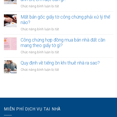
ý
chứng
trường
ở
Chức năng bình luận bị tắt
gì?
giấy
hợp
Công
tờ
nào?
chứng
Mất bản gốc giấy tờ công chứng phải xử lý thế
khi
hợp
nào?
CCCD
đồng
hết
ở
Chức năng bình luận bị tắt
tặng
hạn
Mất
cho
không?
bản
Công chứng hợp đồng mua bán nhà đất cần
tài
gốc
mang theo giấy tờ gì?
sản
giấy
giữa
ở
Chức năng bình luận bị tắt
tờ
anh
Công
công
chị
chứng
Quy định về tiếng ồn khi thuê nhà ra sao?
chứng
em
hợp
phải
ở
Chức năng bình luận bị tắt
ruột
đồng
xử
Quy
cần
mua
lý
định
gì?
bán
thế
về
nhà
nào?
tiếng
đất
ồn
cần
khi
mang
thuê
theo
MIỄN PHÍ DỊCH VỤ TẠI NHÀ
nhà
giấy
ra
tờ