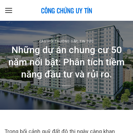
Skip
to
content
CÂU HỎI THƯỜNG GẶP
,
TIN TỨC
Những dự án chung cư 50
năm nổi bật: Phân tích tiềm
năng đầu tư và rủi ro.
Trong bối cảnh quỹ đất đô thị ngày càng khan