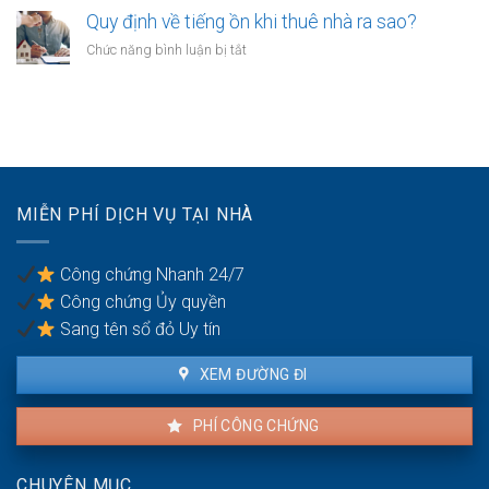
công
chị
chứng
Quy định về tiếng ồn khi thuê nhà ra sao?
chứng
em
hợp
phải
ở
Chức năng bình luận bị tắt
ruột
đồng
xử
Quy
cần
mua
lý
định
gì?
bán
thế
về
nhà
nào?
tiếng
đất
ồn
cần
khi
mang
thuê
theo
MIỄN PHÍ DỊCH VỤ TẠI NHÀ
nhà
giấy
ra
tờ
sao?
gì?
Công chứng Nhanh 24/7
Công chứng Ủy quyền
Sang tên sổ đỏ Uy tín
XEM ĐƯỜNG ĐI
PHÍ CÔNG CHỨNG
CHUYÊN MỤC