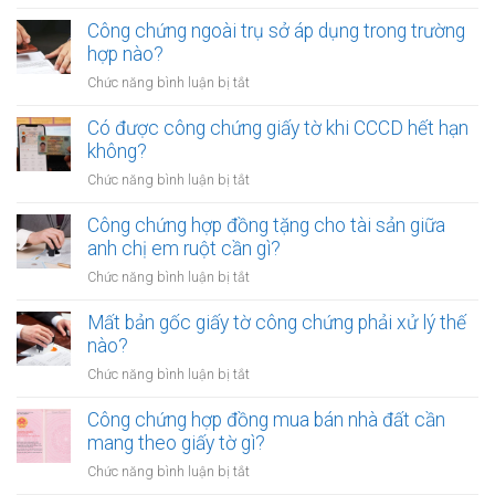
dụng
Công
quyền
đất
chứng
Công chứng ngoài trụ sở áp dụng trong trường
cho
cần
hợp
hợp nào?
nhiều
gì?
đồng
người
ở
Chức năng bình luận bị tắt
mua
cùng
Công
bán
lúc
chứng
Có được công chứng giấy tờ khi CCCD hết hạn
xe
không?
ngoài
không?
máy
trụ
khác
ở
Chức năng bình luận bị tắt
sở
tỉnh
Có
áp
cần
được
Công chứng hợp đồng tặng cho tài sản giữa
dụng
lưu
công
anh chị em ruột cần gì?
trong
ý
chứng
trường
ở
Chức năng bình luận bị tắt
gì?
giấy
hợp
Công
tờ
nào?
chứng
Mất bản gốc giấy tờ công chứng phải xử lý thế
khi
hợp
nào?
CCCD
đồng
hết
ở
Chức năng bình luận bị tắt
tặng
hạn
Mất
cho
không?
bản
Công chứng hợp đồng mua bán nhà đất cần
tài
gốc
mang theo giấy tờ gì?
sản
giấy
giữa
ở
Chức năng bình luận bị tắt
tờ
anh
Công