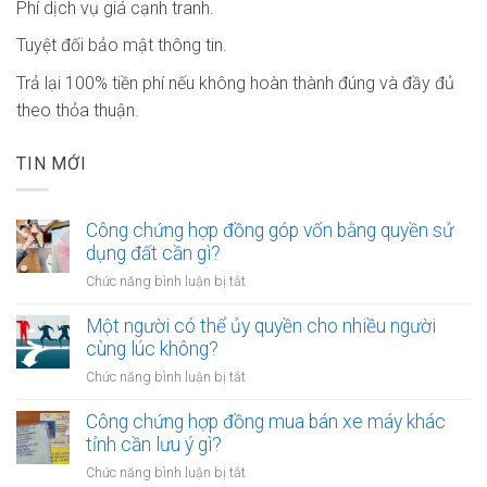
Phí dịch vụ giá cạnh tranh.
Tuyệt đối bảo mật thông tin.
Trả lại 100% tiền phí nếu không hoàn thành đúng và đầy đủ
theo thỏa thuận.
TIN MỚI
Công chứng hợp đồng góp vốn bằng quyền sử
dụng đất cần gì?
ở
Chức năng bình luận bị tắt
Công
chứng
Một người có thể ủy quyền cho nhiều người
hợp
cùng lúc không?
đồng
ở
Chức năng bình luận bị tắt
góp
Một
vốn
người
Công chứng hợp đồng mua bán xe máy khác
bằng
có
tỉnh cần lưu ý gì?
quyền
thể
sử
ở
Chức năng bình luận bị tắt
ủy