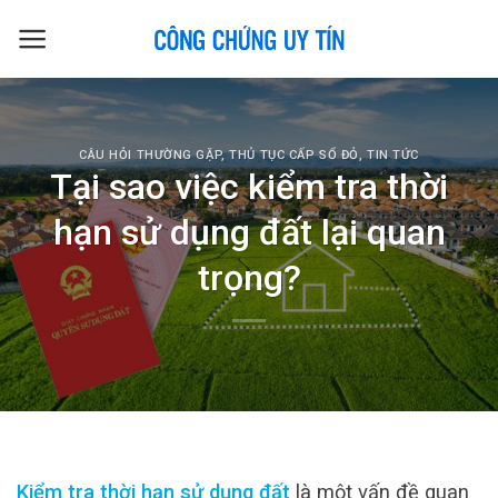
Skip
to
content
CÂU HỎI THƯỜNG GẶP
,
THỦ TỤC CẤP SỔ ĐỎ
,
TIN TỨC
Tại sao việc kiểm tra thời
hạn sử dụng đất lại quan
trọng?
Kiểm tra thời hạn sử dụng đất
là một vấn đề quan