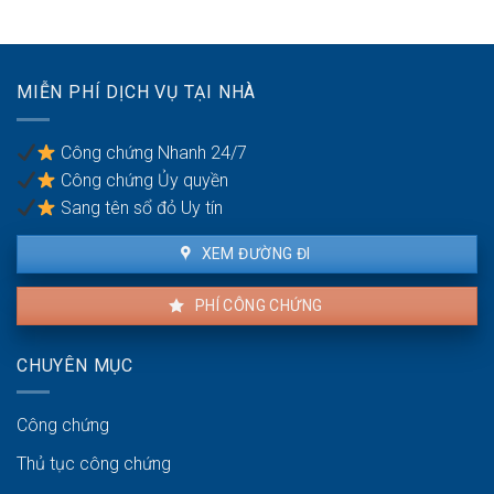
nào?
tiếng
đất
ồn
cần
khi
mang
thuê
theo
MIỄN PHÍ DỊCH VỤ TẠI NHÀ
nhà
giấy
ra
tờ
sao?
gì?
Công chứng Nhanh 24/7
Công chứng Ủy quyền
Sang tên sổ đỏ Uy tín
XEM ĐƯỜNG ĐI
PHÍ CÔNG CHỨNG
CHUYÊN MỤC
Công chứng
Thủ tục công chứng