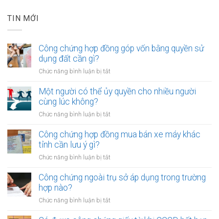
TIN MỚI
Công chứng hợp đồng góp vốn bằng quyền sử
dụng đất cần gì?
ở
Chức năng bình luận bị tắt
Công
chứng
Một người có thể ủy quyền cho nhiều người
hợp
cùng lúc không?
đồng
ở
Chức năng bình luận bị tắt
góp
Một
vốn
người
Công chứng hợp đồng mua bán xe máy khác
bằng
có
tỉnh cần lưu ý gì?
quyền
thể
sử
ở
Chức năng bình luận bị tắt
ủy
dụng
Công
quyền
đất
chứng
Công chứng ngoài trụ sở áp dụng trong trường
cho
cần
hợp
hợp nào?
nhiều
gì?
đồng
người
ở
Chức năng bình luận bị tắt
mua
cùng
Công
bán
lúc
chứng