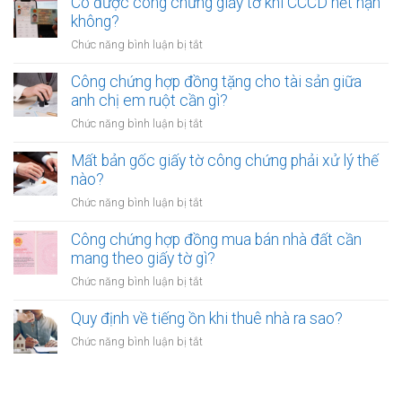
Có được công chứng giấy tờ khi CCCD hết hạn
xe
không?
ngoài
không?
máy
trụ
khác
ở
Chức năng bình luận bị tắt
sở
tỉnh
Có
áp
cần
được
Công chứng hợp đồng tặng cho tài sản giữa
dụng
lưu
công
anh chị em ruột cần gì?
trong
ý
chứng
trường
ở
Chức năng bình luận bị tắt
gì?
giấy
hợp
Công
tờ
nào?
chứng
Mất bản gốc giấy tờ công chứng phải xử lý thế
khi
hợp
nào?
CCCD
đồng
hết
ở
Chức năng bình luận bị tắt
tặng
hạn
Mất
cho
không?
bản
Công chứng hợp đồng mua bán nhà đất cần
tài
gốc
mang theo giấy tờ gì?
sản
giấy
giữa
ở
Chức năng bình luận bị tắt
tờ
anh
Công
công
chị
chứng
Quy định về tiếng ồn khi thuê nhà ra sao?
chứng
em
hợp
phải
ở
Chức năng bình luận bị tắt
ruột
đồng
xử
Quy
cần
mua
lý
định
gì?
bán
thế
về
nhà