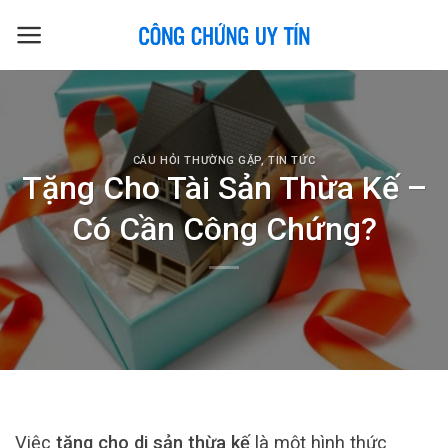
Skip
to
content
CÂU HỎI THƯỜNG GẶP
,
TIN TỨC
Tặng Cho Tài Sản Thừa Kế –
Có Cần Công Chứng?
Việc
tặng cho di sản thừa kế
là một hình thức