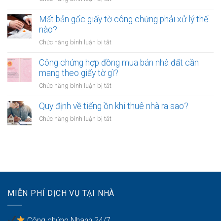
giấy
hợp
Công
tờ
nào?
chứng
Mất bản gốc giấy tờ công chứng phải xử lý thế
khi
hợp
nào?
CCCD
đồng
hết
ở
Chức năng bình luận bị tắt
tặng
hạn
Mất
cho
không?
bản
Công chứng hợp đồng mua bán nhà đất cần
tài
gốc
mang theo giấy tờ gì?
sản
giấy
giữa
ở
Chức năng bình luận bị tắt
tờ
anh
Công
công
chị
chứng
Quy định về tiếng ồn khi thuê nhà ra sao?
chứng
em
hợp
phải
ở
Chức năng bình luận bị tắt
ruột
đồng
xử
Quy
cần
mua
lý
định
gì?
bán
thế
về
nhà
nào?
tiếng
đất
ồn
cần
khi
mang
thuê
theo
MIỄN PHÍ DỊCH VỤ TẠI NHÀ
nhà
giấy
ra
tờ
sao?
gì?
Công chứng Nhanh 24/7