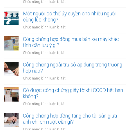
ở
Chức năng bình luận bị tắt
Công
chứng
Một người có thể ủy quyền cho nhiều người
hợp
cùng lúc không?
đồng
ở
Chức năng bình luận bị tắt
góp
Một
vốn
người
Công chứng hợp đồng mua bán xe máy khác
bằng
có
tỉnh cần lưu ý gì?
quyền
thể
sử
ở
Chức năng bình luận bị tắt
ủy
dụng
Công
quyền
đất
chứng
Công chứng ngoài trụ sở áp dụng trong trường
cho
cần
hợp
hợp nào?
nhiều
gì?
đồng
người
ở
Chức năng bình luận bị tắt
mua
cùng
Công
bán
lúc
chứng
Có được công chứng giấy tờ khi CCCD hết hạn
xe
không?
ngoài
không?
máy
trụ
khác
ở
Chức năng bình luận bị tắt
sở
tỉnh
Có
áp
cần
được
Công chứng hợp đồng tặng cho tài sản giữa
dụng
lưu
công
anh chị em ruột cần gì?
trong
ý
chứng
trường
ở
Chức năng bình luận bị tắt
gì?