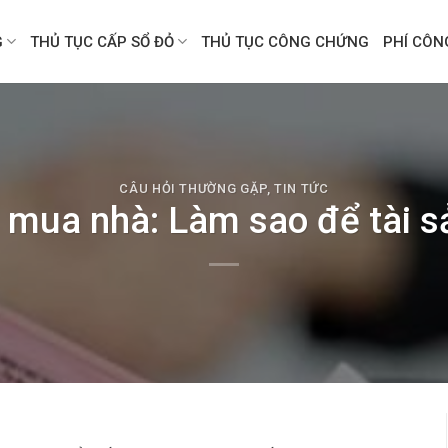
G
THỦ TỤC CẤP SỔ ĐỎ
THỦ TỤC CÔNG CHỨNG
PHÍ CÔ
CÂU HỎI THƯỜNG GẶP
,
TIN TỨC
 mua nhà: Làm sao để tài sả