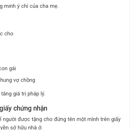
g minh ý chí của cha mẹ.
ợc cho
con gái
chung vợ chồng
ng giá trị pháp lý.
 giấy chứng nhận
để người được tặng cho đứng tên một mình trên giấy
yền sở hữu nhà ở.