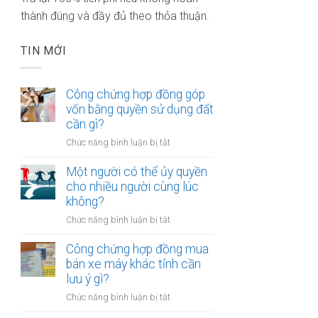
thành đúng và đầy đủ theo thỏa thuận.
TIN MỚI
Công chứng hợp đồng góp
vốn bằng quyền sử dụng đất
cần gì?
ở
Chức năng bình luận bị tắt
Công
chứng
Một người có thể ủy quyền
hợp
cho nhiều người cùng lúc
đồng
không?
góp
ở
Chức năng bình luận bị tắt
vốn
Một
bằng
người
Công chứng hợp đồng mua
quyền
có
bán xe máy khác tỉnh cần
sử
thể
lưu ý gì?
dụng
ủy
đất
ở
Chức năng bình luận bị tắt
quyền
cần
Công
cho
gì?