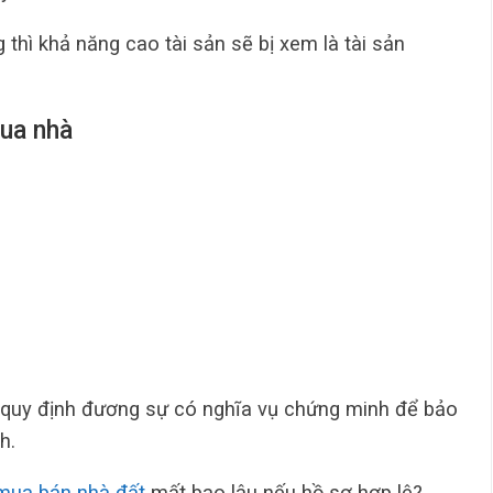
thì khả năng cao tài sản sẽ bị xem là tài sản
mua nhà
5 quy định đương sự có nghĩa vụ chứng minh để bảo
h.
mua bán nhà đất
mất bao lâu nếu hồ sơ hợp lệ?