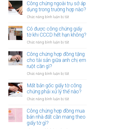
chứng
Công chứng ngoài trụ sở áp
nhiều
hợp
dụng trong trường hợp nào?
người
đồng
cùng
ở
Chức năng bình luận bị tắt
mua
lúc
Công
bán
không?
chứng
Có được công chứng giấy
xe
ngoài
tờ khi CCCD hết hạn không?
máy
trụ
khác
ở
Chức năng bình luận bị tắt
sở
tỉnh
Có
áp
cần
được
Công chứng hợp đồng tặng
dụng
lưu
công
cho tài sản giữa anh chị em
trong
ý
chứng
ruột cần gì?
trường
gì?
giấy
hợp
ở
Chức năng bình luận bị tắt
tờ
nào?
Công
khi
chứng
Mất bản gốc giấy tờ công
CCCD
hợp
chứng phải xử lý thế nào?
hết
đồng
hạn
ở
Chức năng bình luận bị tắt
tặng
không?
Mất
cho
bản
Công chứng hợp đồng mua
tài
gốc
bán nhà đất cần mang theo
sản
giấy
giấy tờ gì?
giữa
tờ
anh