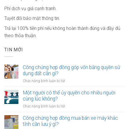
Phí dịch vụ giá cạnh tranh.
Tuyệt đối bảo mật thông tin.
Trả lại 100% tiền phí nếu không hoàn thành đúng và đầy đủ
theo thỏa thuận.
TIN MỚI
Công chứng hợp đồng góp vốn bằng quyền sử
dụng đất cần gì?
ở
Chức năng bình luận bị tắt
Công
chứng
Một người có thể ủy quyền cho nhiều người
hợp
cùng lúc không?
đồng
ở
Chức năng bình luận bị tắt
góp
Một
vốn
người
Công chứng hợp đồng mua bán xe máy khác
bằng
có
tỉnh cần lưu ý gì?
quyền
thể