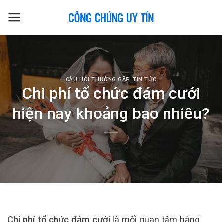
Skip
to
content
CÂU HỎI THƯỜNG GẶP
,
TIN TỨC
Chi phí tổ chức đám cưới
hiện nay khoảng bao nhiêu?
Chi phí tổ chức đám cưới
là mối quan tâm hàng