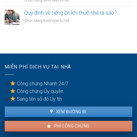
ở
Chức năng bình luận bị tắt
tờ
anh
Công
công
chị
chứng
Quy định về tiếng ồn khi thuê nhà ra sao?
chứng
em
hợp
phải
ở
Chức năng bình luận bị tắt
ruột
đồng
xử
Quy
cần
mua
lý
định
gì?
bán
thế
về
nhà
nào?
tiếng
đất
ồn
cần
khi
mang
thuê
theo
MIỄN PHÍ DỊCH VỤ TẠI NHÀ
nhà
giấy
ra
tờ
sao?
gì?
Công chứng Nhanh 24/7
Công chứng Ủy quyền
Sang tên sổ đỏ Uy tín
XEM ĐƯỜNG ĐI
PHÍ CÔNG CHỨNG