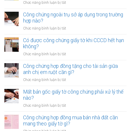
sử
ở
Chức năng bình luận bị tắt
ủy
dụng
Công
quyền
đất
chứng
Công chứng ngoài trụ sở áp dụng trong trường
cho
cần
hợp
hợp nào?
nhiều
gì?
đồng
người
ở
Chức năng bình luận bị tắt
mua
cùng
Công
bán
lúc
chứng
Có được công chứng giấy tờ khi CCCD hết hạn
xe
không?
ngoài
không?
máy
trụ
khác
ở
Chức năng bình luận bị tắt
sở
tỉnh
Có
áp
cần
được
Công chứng hợp đồng tặng cho tài sản giữa
dụng
lưu
công
anh chị em ruột cần gì?
trong
ý
chứng
trường
ở
Chức năng bình luận bị tắt
gì?
giấy
hợp
Công
tờ
nào?
chứng
Mất bản gốc giấy tờ công chứng phải xử lý thế
khi
hợp
nào?
CCCD
đồng
hết
ở
Chức năng bình luận bị tắt
tặng
hạn
Mất
cho
không?
bản
Công chứng hợp đồng mua bán nhà đất cần
tài
gốc
mang theo giấy tờ gì?
sản
giấy
giữa