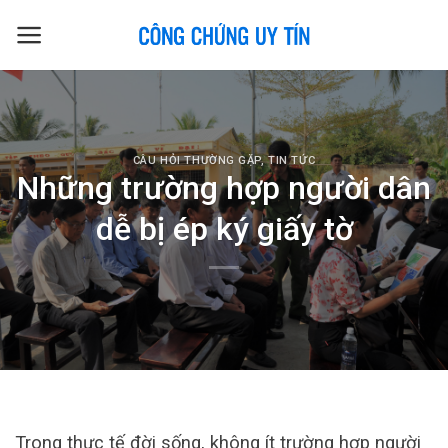
Skip
to
content
CÂU HỎI THƯỜNG GẶP
,
TIN TỨC
Những trường hợp người dân
dễ bị ép ký giấy tờ
Trong thực tế đời sống, không ít trường hợp người