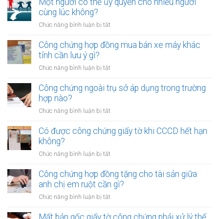
Một người có thể ủy quyền cho nhiều người
hợp
cùng lúc không?
đồng
ở
Chức năng bình luận bị tắt
góp
Một
vốn
người
Công chứng hợp đồng mua bán xe máy khác
bằng
có
tỉnh cần lưu ý gì?
quyền
thể
sử
ở
Chức năng bình luận bị tắt
ủy
dụng
Công
quyền
đất
chứng
Công chứng ngoài trụ sở áp dụng trong trường
cho
cần
hợp
hợp nào?
nhiều
gì?
đồng
người
ở
Chức năng bình luận bị tắt
mua
cùng
Công
bán
lúc
chứng
Có được công chứng giấy tờ khi CCCD hết hạn
xe
không?
ngoài
không?
máy
trụ
khác
ở
Chức năng bình luận bị tắt
sở
tỉnh
Có
áp
cần
được
Công chứng hợp đồng tặng cho tài sản giữa
dụng
lưu
công
anh chị em ruột cần gì?
trong
ý
chứng
trường
ở
Chức năng bình luận bị tắt
gì?
giấy
hợp
Công
tờ
nào?
chứng
Mất bản gốc giấy tờ công chứng phải xử lý thế
khi