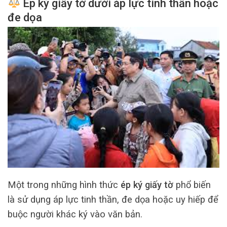
Ép ký giấy tờ dưới áp lực tinh thần hoặc
đe dọa
Một trong những hình thức
ép ký giấy tờ
phổ biến
là sử dụng áp lực tinh thần, đe dọa hoặc uy hiếp để
buộc người khác ký vào văn bản.