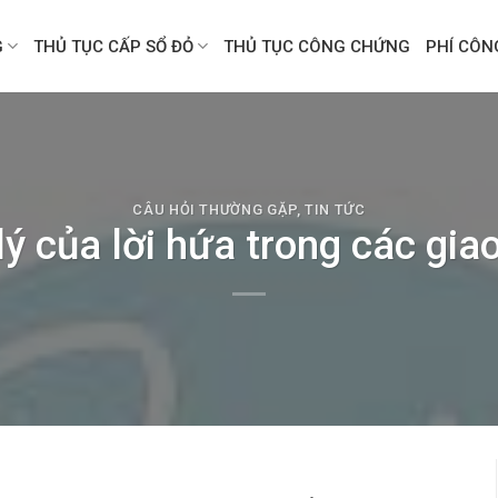
G
THỦ TỤC CẤP SỔ ĐỎ
THỦ TỤC CÔNG CHỨNG
PHÍ CÔ
CÂU HỎI THƯỜNG GẶP
,
TIN TỨC
 lý của lời hứa trong các gia