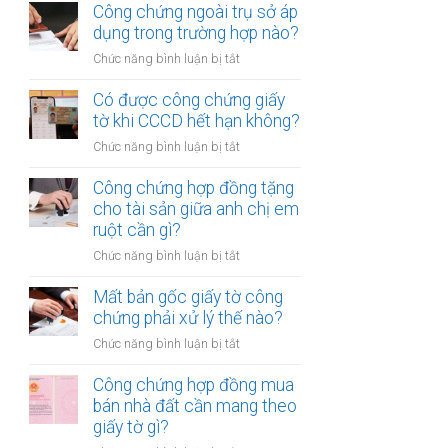
chứng
Công chứng ngoài trụ sở áp
nhiều
hợp
dụng trong trường hợp nào?
người
đồng
cùng
ở
Chức năng bình luận bị tắt
mua
lúc
Công
bán
không?
chứng
Có được công chứng giấy
xe
ngoài
tờ khi CCCD hết hạn không?
máy
trụ
khác
ở
Chức năng bình luận bị tắt
sở
tỉnh
Có
áp
cần
được
Công chứng hợp đồng tặng
dụng
lưu
công
cho tài sản giữa anh chị em
trong
ý
chứng
ruột cần gì?
trường
gì?
giấy
hợp
ở
Chức năng bình luận bị tắt
tờ
nào?
Công
khi
chứng
Mất bản gốc giấy tờ công
CCCD
hợp
chứng phải xử lý thế nào?
hết
đồng
hạn
ở
Chức năng bình luận bị tắt
tặng
không?
Mất
cho
bản
Công chứng hợp đồng mua
tài
gốc
bán nhà đất cần mang theo
sản
giấy
giấy tờ gì?
giữa
tờ
anh