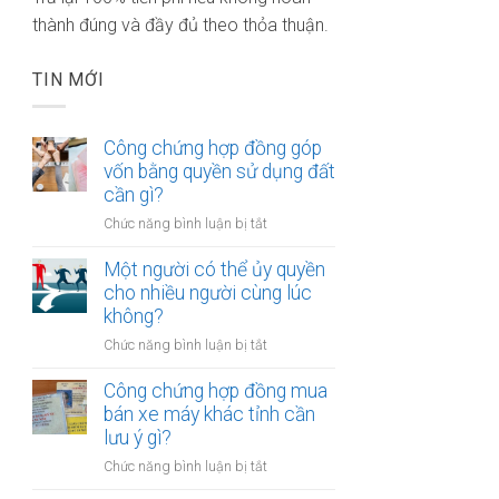
thành đúng và đầy đủ theo thỏa thuận.
TIN MỚI
Công chứng hợp đồng góp
vốn bằng quyền sử dụng đất
cần gì?
ở
Chức năng bình luận bị tắt
Công
chứng
Một người có thể ủy quyền
hợp
cho nhiều người cùng lúc
đồng
không?
góp
ở
Chức năng bình luận bị tắt
vốn
Một
bằng
người
Công chứng hợp đồng mua
quyền
có
bán xe máy khác tỉnh cần
sử
thể
lưu ý gì?
dụng
ủy
đất
ở
Chức năng bình luận bị tắt
quyền
cần
Công
cho
gì?