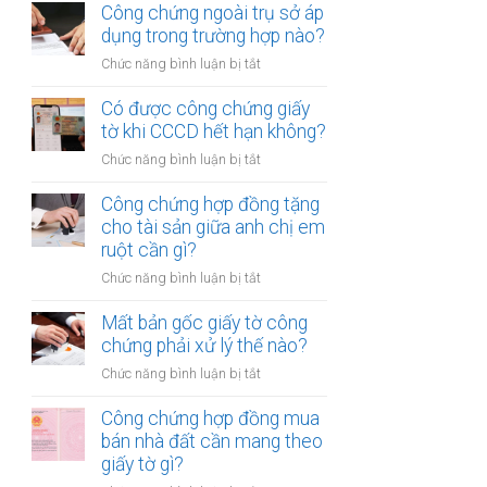
chứng
Công chứng ngoài trụ sở áp
nhiều
hợp
dụng trong trường hợp nào?
người
đồng
cùng
ở
Chức năng bình luận bị tắt
mua
lúc
Công
bán
không?
chứng
Có được công chứng giấy
xe
ngoài
tờ khi CCCD hết hạn không?
máy
trụ
khác
ở
Chức năng bình luận bị tắt
sở
tỉnh
Có
áp
cần
được
Công chứng hợp đồng tặng
dụng
lưu
công
cho tài sản giữa anh chị em
trong
ý
chứng
ruột cần gì?
trường
gì?
giấy
hợp
ở
Chức năng bình luận bị tắt
tờ
nào?
Công
khi
chứng
Mất bản gốc giấy tờ công
CCCD
hợp
chứng phải xử lý thế nào?
hết
đồng
hạn
ở
Chức năng bình luận bị tắt
tặng
không?
Mất
cho
bản
Công chứng hợp đồng mua
tài
gốc
bán nhà đất cần mang theo
sản
giấy
giấy tờ gì?
giữa
tờ
anh