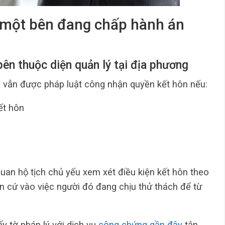
i một bên đang chấp hành án
bên thuộc diện quản lý tại địa phương
h vẫn được pháp luật công nhận quyền kết hôn nếu:
ết hôn
 quan hộ tịch chủ yếu xem xét điều kiện kết hôn theo
n cứ vào việc người đó đang chịu thử thách để từ
y tờ pháp lý với dịch vụ
công chứng gần đây
tận