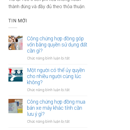
thành đúng và đầy đủ theo thỏa thuận.
TIN MỚI
Công chứng hợp đồng góp
vốn bằng quyền sử dụng đất
cần gì?
ở
Chức năng bình luận bị tắt
Công
chứng
Một người có thể ủy quyền
hợp
cho nhiều người cùng lúc
đồng
không?
góp
ở
Chức năng bình luận bị tắt
vốn
Một
bằng
người
Công chứng hợp đồng mua
quyền
có
bán xe máy khác tỉnh cần
sử
thể
lưu ý gì?
dụng
ủy
đất
ở
Chức năng bình luận bị tắt
quyền
cần
Công
cho
gì?