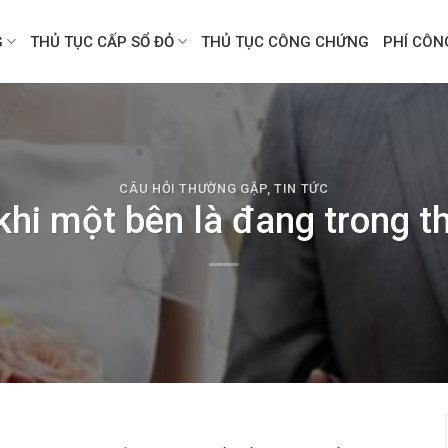
G
THỦ TỤC CẤP SỔ ĐỎ
THỦ TỤC CÔNG CHỨNG
PHÍ CÔ
CÂU HỎI THƯỜNG GẶP
,
TIN TỨC
khi một bên là đang trong th