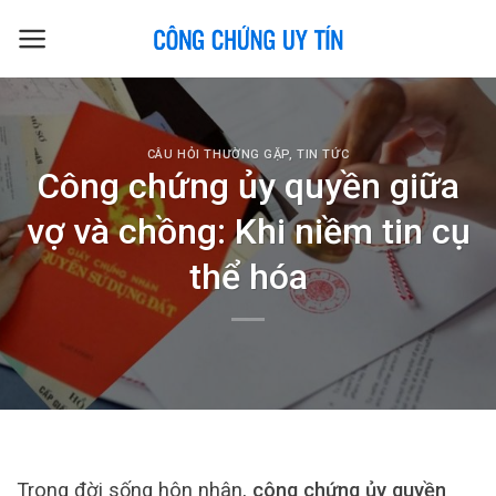
Skip
to
content
CÂU HỎI THƯỜNG GẶP
,
TIN TỨC
Công chứng ủy quyền giữa
vợ và chồng: Khi niềm tin cụ
thể hóa
Trong đời sống hôn nhân,
công chứng ủy quyền