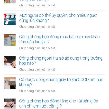
ở
Chức năng bình luận bị tắt
Công
chứng
Một người có thể ủy quyền cho nhiều người
hợp
cùng lúc không?
đồng
ở
Chức năng bình luận bị tắt
góp
Một
vốn
người
Công chứng hợp đồng mua bán xe máy khác
bằng
có
tỉnh cần lưu ý gì?
quyền
thể
sử
ở
Chức năng bình luận bị tắt
ủy
dụng
Công
quyền
đất
chứng
Công chứng ngoài trụ sở áp dụng trong trường
cho
cần
hợp
hợp nào?
nhiều
gì?
đồng
người
ở
Chức năng bình luận bị tắt
mua
cùng
Công
bán
lúc
chứng
Có được công chứng giấy tờ khi CCCD hết hạn
xe
không?
ngoài
không?
máy
trụ
khác
ở
Chức năng bình luận bị tắt
sở
tỉnh
Có
áp
cần
được
Công chứng hợp đồng tặng cho tài sản giữa
dụng
lưu
công
anh chị em ruột cần gì?
trong
ý