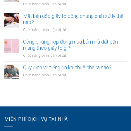
chứng
trường
ở
Chức năng bình luận bị tắt
gì?
giấy
hợp
Công
tờ
nào?
chứng
Mất bản gốc giấy tờ công chứng phải xử lý thế
khi
hợp
nào?
CCCD
đồng
hết
ở
Chức năng bình luận bị tắt
tặng
hạn
Mất
cho
không?
bản
Công chứng hợp đồng mua bán nhà đất cần
tài
gốc
mang theo giấy tờ gì?
sản
giấy
giữa
ở
Chức năng bình luận bị tắt
tờ
anh
Công
công
chị
chứng
Quy định về tiếng ồn khi thuê nhà ra sao?
chứng
em
hợp
phải
ở
Chức năng bình luận bị tắt
ruột
đồng
xử
Quy
cần
mua
lý
định
gì?
bán
thế
về
nhà
nào?
tiếng
đất
ồn
cần
khi
mang
thuê
theo
MIỄN PHÍ DỊCH VỤ TẠI NHÀ
nhà
giấy
ra
tờ
sao?