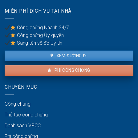
mang
thuê
theo
MIỄN PHÍ DỊCH VỤ TẠI NHÀ
nhà
giấy
ra
tờ
sao?
gì?
Công chứng Nhanh 24/7
Công chứng Ủy quyền
Sang tên sổ đỏ Uy tín
XEM ĐƯỜNG ĐI
PHÍ CÔNG CHỨNG
CHUYÊN MỤC
Công chứng
Thủ tục công chứng
Danh sách VPCC
Phí công chứng