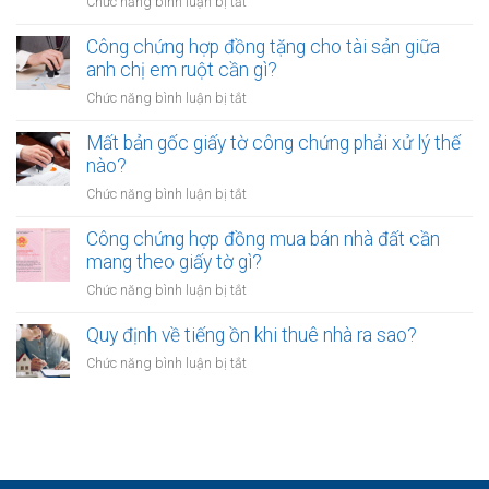
ở
Chức năng bình luận bị tắt
sở
tỉnh
Có
áp
cần
được
Công chứng hợp đồng tặng cho tài sản giữa
dụng
lưu
công
anh chị em ruột cần gì?
trong
ý
chứng
trường
ở
Chức năng bình luận bị tắt
gì?
giấy
hợp
Công
tờ
nào?
chứng
Mất bản gốc giấy tờ công chứng phải xử lý thế
khi
hợp
nào?
CCCD
đồng
hết
ở
Chức năng bình luận bị tắt
tặng
hạn
Mất
cho
không?
bản
Công chứng hợp đồng mua bán nhà đất cần
tài
gốc
mang theo giấy tờ gì?
sản
giấy
giữa
ở
Chức năng bình luận bị tắt
tờ
anh
Công
công
chị
chứng
Quy định về tiếng ồn khi thuê nhà ra sao?
chứng
em
hợp
phải
ở
Chức năng bình luận bị tắt
ruột
đồng
xử
Quy
cần
mua
lý
định
gì?
bán
thế
về
nhà
nào?
tiếng
đất
ồn
cần
khi