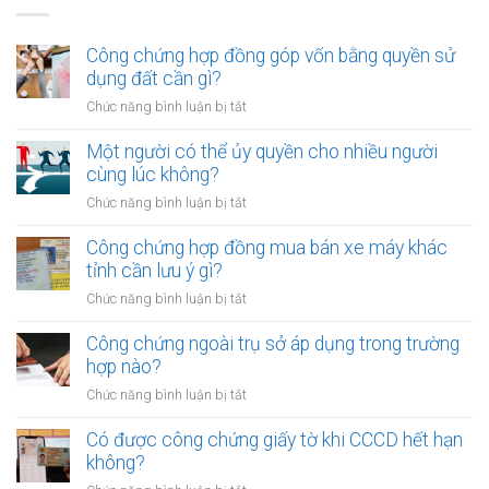
Công chứng hợp đồng góp vốn bằng quyền sử
dụng đất cần gì?
ở
Chức năng bình luận bị tắt
Công
chứng
Một người có thể ủy quyền cho nhiều người
hợp
cùng lúc không?
đồng
ở
Chức năng bình luận bị tắt
góp
Một
vốn
người
Công chứng hợp đồng mua bán xe máy khác
bằng
có
tỉnh cần lưu ý gì?
quyền
thể
sử
ở
Chức năng bình luận bị tắt
ủy
dụng
Công
quyền
đất
chứng
Công chứng ngoài trụ sở áp dụng trong trường
cho
cần
hợp
hợp nào?
nhiều
gì?
đồng
người
ở
Chức năng bình luận bị tắt
mua
cùng
Công
bán
lúc
chứng
Có được công chứng giấy tờ khi CCCD hết hạn
xe
không?
ngoài
không?
máy
trụ
khác