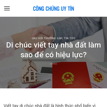
Skip
to
content
CÂU HỎI THƯỜNG GẶP
,
TIN TỨC
Di chúc viết tay nhà đất làm
sao để có hiệu lực?
Viết tay di chúc nhà đất là hình thức phổ biến vì