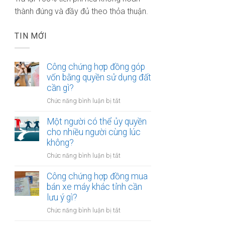
thành đúng và đầy đủ theo thỏa thuận.
TIN MỚI
Công chứng hợp đồng góp
vốn bằng quyền sử dụng đất
cần gì?
ở
Chức năng bình luận bị tắt
Công
chứng
Một người có thể ủy quyền
hợp
cho nhiều người cùng lúc
đồng
không?
góp
ở
Chức năng bình luận bị tắt
vốn
Một
bằng
người
Công chứng hợp đồng mua
quyền
có
bán xe máy khác tỉnh cần
sử
thể
lưu ý gì?
dụng
ủy
đất
ở
Chức năng bình luận bị tắt
quyền
cần
Công
cho
gì?