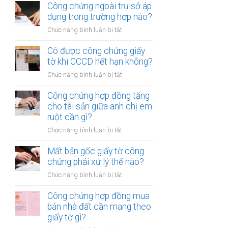
chứng
Công chứng ngoài trụ sở áp
nhiều
hợp
dụng trong trường hợp nào?
người
đồng
cùng
ở
Chức năng bình luận bị tắt
mua
lúc
Công
bán
không?
chứng
Có được công chứng giấy
xe
ngoài
tờ khi CCCD hết hạn không?
máy
trụ
khác
ở
Chức năng bình luận bị tắt
sở
tỉnh
Có
áp
cần
được
Công chứng hợp đồng tặng
dụng
lưu
công
cho tài sản giữa anh chị em
trong
ý
chứng
ruột cần gì?
trường
gì?
giấy
hợp
ở
Chức năng bình luận bị tắt
tờ
nào?
Công
khi
chứng
Mất bản gốc giấy tờ công
CCCD
hợp
chứng phải xử lý thế nào?
hết
đồng
hạn
ở
Chức năng bình luận bị tắt
tặng
không?
Mất
cho
bản
Công chứng hợp đồng mua
tài
gốc
bán nhà đất cần mang theo
sản
giấy
giấy tờ gì?
giữa
tờ
anh