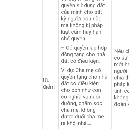
quyền sử dụng đất
của mình cho bất
kỳ người con nào
mà không bị pháp
luật cấm hay hạn
chế quyền.
– Có quyền lập hợp
Nếu c
đồng tặng cho nhà
có sự 
đất có điều kiện.
một h
Ví dụ: Cha mẹ có
người 
quyền tặng cho nhà
chia t
Ưu
đất có điều kiện
pháp 
điểm
cho con như con
tính c
có nghĩa vụ nuôi
không
dưỡng, chăm sóc
đoàn k
cha mẹ, không
được đuổi cha mẹ
ra khỏi nhà,…