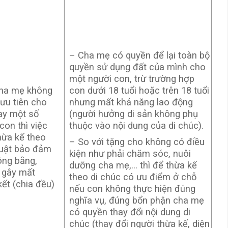
– Cha mẹ có quyền để lại toàn bộ
quyền sử dụng đất của mình cho
một người con, trừ trường hợp
ha mẹ không
con dưới 18 tuổi hoặc trên 18 tuổi
ưu tiên cho
nhưng mất khả năng lao động
ay một số
(người hưởng di sản không phụ
con thì việc
thuộc vào nội dung của di chúc).
hừa kế theo
– So với tặng cho không có điều
luật bảo đảm
kiện như phải chăm sóc, nuôi
ông bằng,
dưỡng cha mẹ,… thì để thừa kế
 gây mất
theo di chúc có ưu điểm ở chỗ
ết (chia đều)
nếu con không thực hiện đúng
nghĩa vụ, đúng bổn phận cha mẹ
có quyền thay đổi nội dung di
chúc (thay đổi người thừa kế, diện