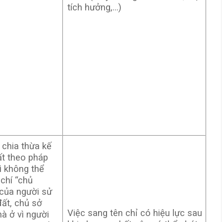
tích hưởng,…)
 chia thừa kế
ất theo pháp
hì không thể
 chí “chủ
 của người sử
ất, chủ sở
Việc sang tên chỉ có hiệu lực sau
à ở vì người