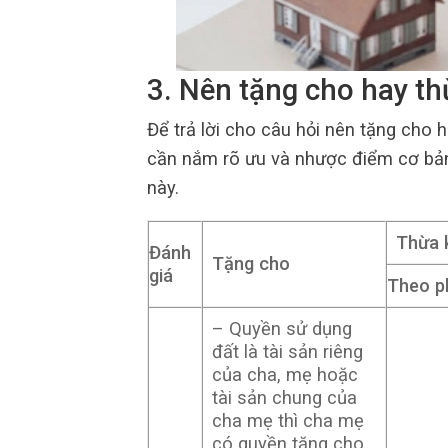
3. Nên tặng cho hay t
Để trả lời cho câu hỏi nên tặng cho
cần nắm rõ ưu và nhược điểm cơ bản
này.
Thừa 
Đánh
Tặng cho
giá
Theo p
– Quyền sử dụng
đất là tài sản riêng
của cha, mẹ hoặc
tài sản chung của
cha mẹ thì cha mẹ
có quyền tặng cho