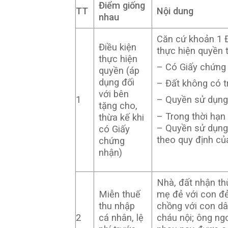
Điểm giống
TT
Nội dung
nhau
Căn cứ khoản 1 Đ
Điều kiện
thực hiện quyền t
thực hiện
– Có Giấy chứng
quyền (áp
dụng đối
– Đất không có t
với bên
1
– Quyền sử dụng 
tặng cho,
– Trong thời hạn
thừa kế khi
– Quyền sử dụng 
có Giấy
theo quy định của
chứng
nhận)
Nhà, đất nhận th
Miễn thuế
mẹ đẻ với con đẻ
thu nhập
chồng với con dâu
2
cá nhân, lệ
cháu nội; ông ngo