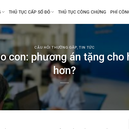
G
THỦ TỤC CẤP SỔ ĐỎ
THỦ TỤC CÔNG CHỨNG
PHÍ CÔ
CÂU HỎI THƯỜNG GẶP
,
TIN TỨC
o con: phương án tặng cho 
hơn?