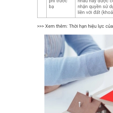
phí trước
nhau nay được c
bạ
nhận quyền sử dụ
liền với đất (kh
>>> Xem thêm: Thời hạn hiệu lực củ