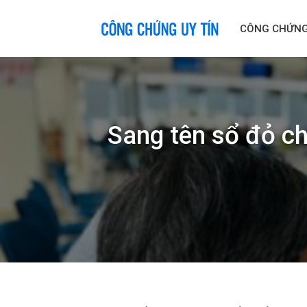
Skip
to
CÔNG CHỨN
content
Sang tên sổ đỏ ch