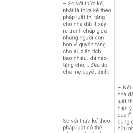
– So với thừa kế,
nhất là thừa kế theo
pháp luật thì tặng
cho nhà đất ít xảy
ra tranh chấp giữa
những người con
hơn vì quyền tặng
cho ai, diện tích
bao nhiêu, khi nào
tặng cho,… đều do
cha mẹ quyết định.
– Nếu
nhà đ
luật t
hiện ý
quan”
So với thừa kế theo
dụng đ
pháp luật có thể
hữu nh