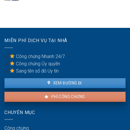
xử
Quy
cần
mua
lý
định
gì?
bán
thế
về
nhà
nào?
tiếng
đất
ồn
cần
khi
mang
thuê
theo
MIỄN PHÍ DỊCH VỤ TẠI NHÀ
nhà
giấy
ra
tờ
sao?
gì?
Công chứng Nhanh 24/7
Công chứng Ủy quyền
Sang tên sổ đỏ Uy tín
XEM ĐƯỜNG ĐI
PHÍ CÔNG CHỨNG
CHUYÊN MỤC
Công chứng