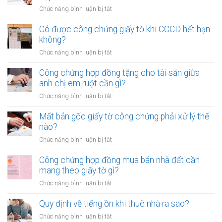
gì?
đồng
người
ở
Chức năng bình luận bị tắt
mua
cùng
Công
bán
lúc
chứng
Có được công chứng giấy tờ khi CCCD hết hạn
xe
không?
ngoài
không?
máy
trụ
khác
ở
Chức năng bình luận bị tắt
sở
tỉnh
Có
áp
cần
được
Công chứng hợp đồng tặng cho tài sản giữa
dụng
lưu
công
anh chị em ruột cần gì?
trong
ý
chứng
trường
ở
Chức năng bình luận bị tắt
gì?
giấy
hợp
Công
tờ
nào?
chứng
Mất bản gốc giấy tờ công chứng phải xử lý thế
khi
hợp
nào?
CCCD
đồng
hết
ở
Chức năng bình luận bị tắt
tặng
hạn
Mất
cho
không?
bản
Công chứng hợp đồng mua bán nhà đất cần
tài
gốc
mang theo giấy tờ gì?
sản
giấy
giữa
ở
Chức năng bình luận bị tắt
tờ
anh
Công
công
chị
chứng
Quy định về tiếng ồn khi thuê nhà ra sao?
chứng
em
hợp
phải
ở
Chức năng bình luận bị tắt
ruột
đồng