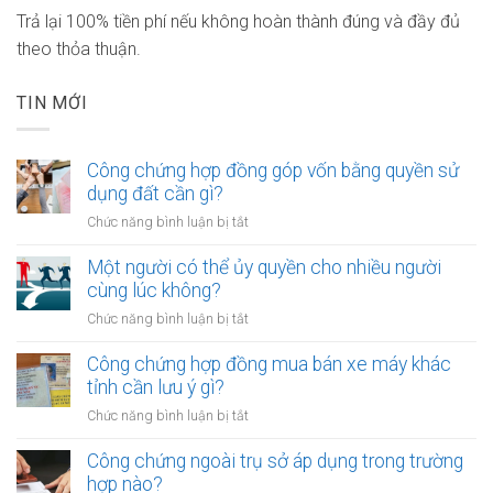
Trả lại 100% tiền phí nếu không hoàn thành đúng và đầy đủ
theo thỏa thuận.
TIN MỚI
Công chứng hợp đồng góp vốn bằng quyền sử
dụng đất cần gì?
ở
Chức năng bình luận bị tắt
Công
chứng
Một người có thể ủy quyền cho nhiều người
hợp
cùng lúc không?
đồng
ở
Chức năng bình luận bị tắt
góp
Một
vốn
người
Công chứng hợp đồng mua bán xe máy khác
bằng
có
tỉnh cần lưu ý gì?
quyền
thể
sử
ở
Chức năng bình luận bị tắt
ủy
dụng
Công
quyền
đất
chứng
Công chứng ngoài trụ sở áp dụng trong trường
cho
cần
hợp
hợp nào?
nhiều