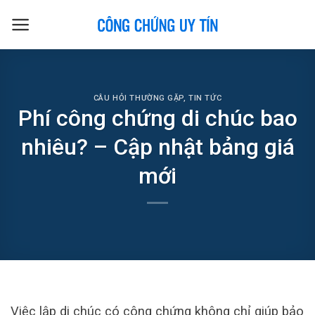
Skip
to
content
CÂU HỎI THƯỜNG GẶP
,
TIN TỨC
Phí công chứng di chúc bao
nhiêu? – Cập nhật bảng giá
mới
Việc lập di chúc có công chứng không chỉ giúp bảo