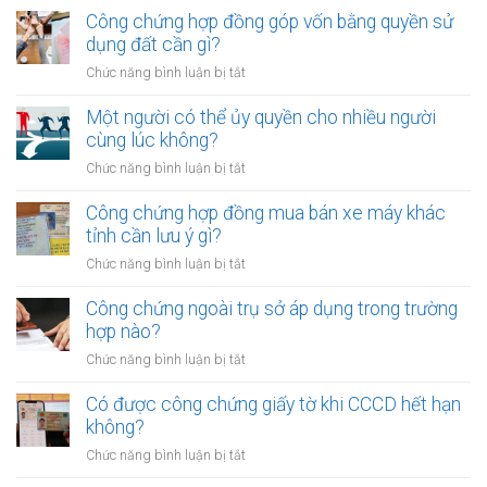
Công chứng hợp đồng góp vốn bằng quyền sử
dụng đất cần gì?
ở
Chức năng bình luận bị tắt
Công
chứng
Một người có thể ủy quyền cho nhiều người
hợp
cùng lúc không?
đồng
ở
Chức năng bình luận bị tắt
góp
Một
vốn
người
Công chứng hợp đồng mua bán xe máy khác
bằng
có
tỉnh cần lưu ý gì?
quyền
thể
sử
ở
Chức năng bình luận bị tắt
ủy
dụng
Công
quyền
đất
chứng
Công chứng ngoài trụ sở áp dụng trong trường
cho
cần
hợp
hợp nào?
nhiều
gì?
đồng
người
ở
Chức năng bình luận bị tắt
mua
cùng
Công
bán
lúc
chứng
Có được công chứng giấy tờ khi CCCD hết hạn
xe
không?
ngoài
không?
máy
trụ
khác
ở
Chức năng bình luận bị tắt
sở
tỉnh
Có
áp