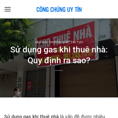
Skip
to
content
CÂU HỎI THƯỜNG GẶP
,
TIN TỨC
Sử dụng gas khi thuê nhà:
Quy định ra sao?
Sử dụng gas khi thuê nhà
là vấn đề được nhiều