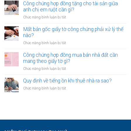
cần
được
Công chứng hợp đồng tặng cho tài sản giữa
dụng
lưu
công
anh chị em ruột cần gì?
trong
ý
chứng
trường
ở
Chức năng bình luận bị tắt
gì?
giấy
hợp
Công
tờ
nào?
chứng
Mất bản gốc giấy tờ công chứng phải xử lý thế
khi
hợp
nào?
CCCD
đồng
hết
ở
Chức năng bình luận bị tắt
tặng
hạn
Mất
cho
không?
bản
Công chứng hợp đồng mua bán nhà đất cần
tài
gốc
mang theo giấy tờ gì?
sản
giấy
giữa
ở
Chức năng bình luận bị tắt
tờ
anh
Công
công
chị
chứng
Quy định về tiếng ồn khi thuê nhà ra sao?
chứng
em
hợp
phải
ở
Chức năng bình luận bị tắt
ruột
đồng
xử
Quy
cần
mua
lý
định
gì?
bán
thế
về
nhà
nào?
tiếng
đất
ồn
cần
khi
mang
thuê
theo