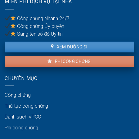
MIỄN PHÍ DỊCH VỤ TẠI NHÀ
nhà
giấy
ra
tờ
sao?
gì?
Công chứng Nhanh 24/7
Công chứng Ủy quyền
Sang tên sổ đỏ Uy tín
XEM ĐƯỜNG ĐI
PHÍ CÔNG CHỨNG
CHUYÊN MỤC
Công chứng
Thủ tục công chứng
Danh sách VPCC
Phí công chứng