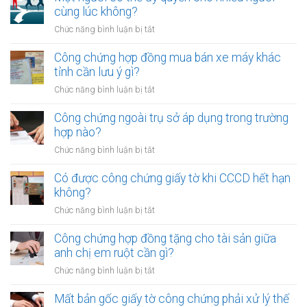
hợp
cùng lúc không?
đồng
ở
Chức năng bình luận bị tắt
góp
Một
vốn
người
Công chứng hợp đồng mua bán xe máy khác
bằng
có
tỉnh cần lưu ý gì?
quyền
thể
sử
ở
Chức năng bình luận bị tắt
ủy
dụng
Công
quyền
đất
chứng
Công chứng ngoài trụ sở áp dụng trong trường
cho
cần
hợp
hợp nào?
nhiều
gì?
đồng
người
ở
Chức năng bình luận bị tắt
mua
cùng
Công
bán
lúc
chứng
Có được công chứng giấy tờ khi CCCD hết hạn
xe
không?
ngoài
không?
máy
trụ
khác
ở
Chức năng bình luận bị tắt
sở
tỉnh
Có
áp
cần
được
Công chứng hợp đồng tặng cho tài sản giữa
dụng
lưu
công
anh chị em ruột cần gì?
trong
ý
chứng
trường
ở
Chức năng bình luận bị tắt
gì?
giấy
hợp
Công
tờ
nào?
chứng
Mất bản gốc giấy tờ công chứng phải xử lý thế
khi