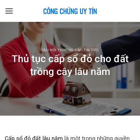
Skip
to
content
CÂU HỎI THƯỜNG GẶP
,
TIN TỨC
Thủ tục cấp sổ đỏ cho đất
trồng cây lâu năm
Cấp sổ đỏ đất lâu năm
là một trong những quyền