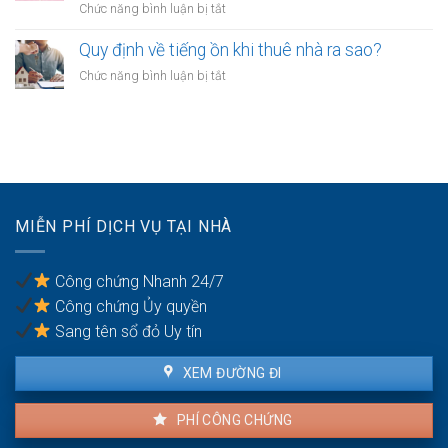
giữa
ở
Chức năng bình luận bị tắt
tờ
anh
Công
công
chị
chứng
Quy định về tiếng ồn khi thuê nhà ra sao?
chứng
em
hợp
phải
ở
Chức năng bình luận bị tắt
ruột
đồng
xử
Quy
cần
mua
lý
định
gì?
bán
thế
về
nhà
nào?
tiếng
đất
ồn
cần
khi
mang
thuê
theo
MIỄN PHÍ DỊCH VỤ TẠI NHÀ
nhà
giấy
ra
tờ
sao?
gì?
Công chứng Nhanh 24/7
Công chứng Ủy quyền
Sang tên sổ đỏ Uy tín
XEM ĐƯỜNG ĐI
PHÍ CÔNG CHỨNG