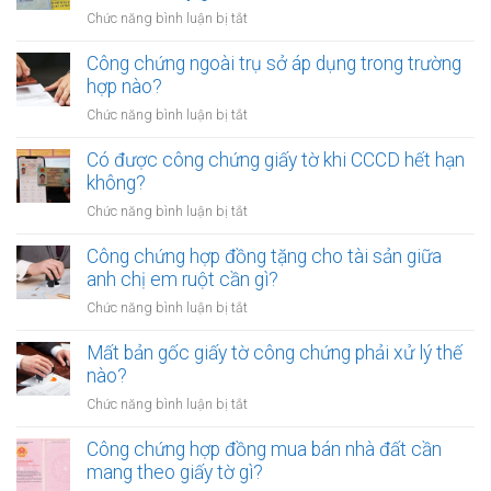
thể
sử
ở
Chức năng bình luận bị tắt
ủy
dụng
Công
quyền
đất
chứng
Công chứng ngoài trụ sở áp dụng trong trường
cho
cần
hợp
hợp nào?
nhiều
gì?
đồng
người
ở
Chức năng bình luận bị tắt
mua
cùng
Công
bán
lúc
chứng
Có được công chứng giấy tờ khi CCCD hết hạn
xe
không?
ngoài
không?
máy
trụ
khác
ở
Chức năng bình luận bị tắt
sở
tỉnh
Có
áp
cần
được
Công chứng hợp đồng tặng cho tài sản giữa
dụng
lưu
công
anh chị em ruột cần gì?
trong
ý
chứng
trường
ở
Chức năng bình luận bị tắt
gì?
giấy
hợp
Công
tờ
nào?
chứng
Mất bản gốc giấy tờ công chứng phải xử lý thế
khi
hợp
nào?
CCCD
đồng
hết
ở
Chức năng bình luận bị tắt
tặng
hạn
Mất
cho
không?
bản
Công chứng hợp đồng mua bán nhà đất cần
tài
gốc
mang theo giấy tờ gì?
sản
giấy