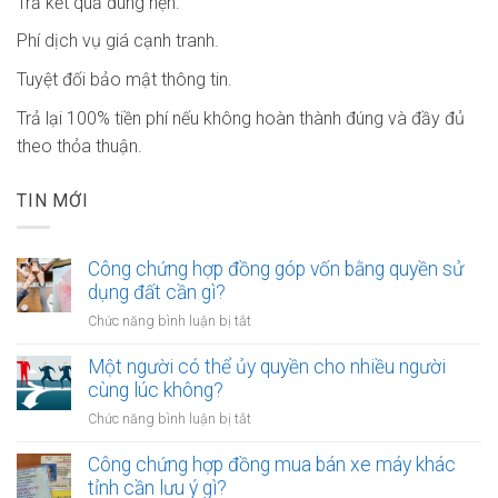
Trả kết quả đúng hẹn.
Phí dịch vụ giá cạnh tranh.
Tuyệt đối bảo mật thông tin.
Trả lại 100% tiền phí nếu không hoàn thành đúng và đầy đủ
theo thỏa thuận.
TIN MỚI
Công chứng hợp đồng góp vốn bằng quyền sử
dụng đất cần gì?
ở
Chức năng bình luận bị tắt
Công
chứng
Một người có thể ủy quyền cho nhiều người
hợp
cùng lúc không?
đồng
ở
Chức năng bình luận bị tắt
góp
Một
vốn
người
Công chứng hợp đồng mua bán xe máy khác
bằng
có
tỉnh cần lưu ý gì?
quyền