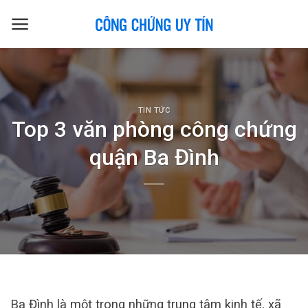
Skip
to
content
TIN TỨC
Top 3 văn phòng công chứng
quận Ba Đình
Ba Đình là một trong những trung tâm kinh tế, xã