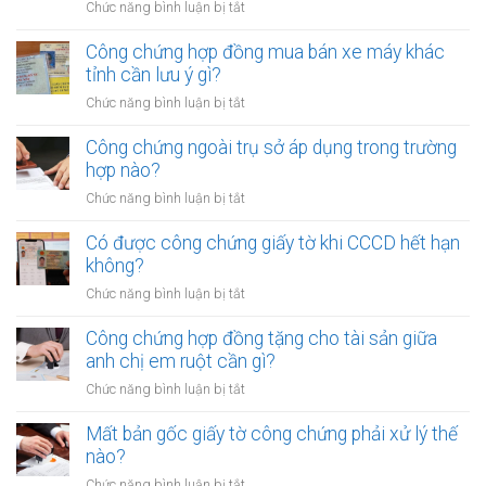
ở
Chức năng bình luận bị tắt
góp
Một
vốn
người
Công chứng hợp đồng mua bán xe máy khác
bằng
có
tỉnh cần lưu ý gì?
quyền
thể
sử
ở
Chức năng bình luận bị tắt
ủy
dụng
Công
quyền
đất
chứng
Công chứng ngoài trụ sở áp dụng trong trường
cho
cần
hợp
hợp nào?
nhiều
gì?
đồng
người
ở
Chức năng bình luận bị tắt
mua
cùng
Công
bán
lúc
chứng
Có được công chứng giấy tờ khi CCCD hết hạn
xe
không?
ngoài
không?
máy
trụ
khác
ở
Chức năng bình luận bị tắt
sở
tỉnh
Có
áp
cần
được
Công chứng hợp đồng tặng cho tài sản giữa
dụng
lưu
công
anh chị em ruột cần gì?
trong
ý
chứng
trường
ở
Chức năng bình luận bị tắt
gì?
giấy
hợp
Công
tờ
nào?
chứng
Mất bản gốc giấy tờ công chứng phải xử lý thế
khi
hợp
nào?
CCCD
đồng
hết
ở
Chức năng bình luận bị tắt