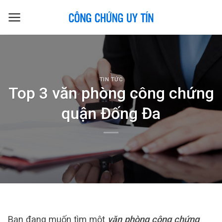
Skip
to
content
TIN TỨC
Top 3 văn phòng công chứng
quận Đống Đa
Bạn đang muốn tìm một
văn phòng công chứng