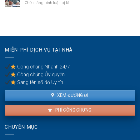
phải
ở
Chức năng bình luận bị tắt
ruột
đồng
xử
Quy
cần
mua
lý
định
gì?
bán
thế
về
nhà
nào?
tiếng
đất
ồn
cần
khi
mang
thuê
theo
MIỄN PHÍ DỊCH VỤ TẠI NHÀ
nhà
giấy
ra
tờ
sao?
gì?
Công chứng Nhanh 24/7
Công chứng Ủy quyền
Sang tên sổ đỏ Uy tín
XEM ĐƯỜNG ĐI
PHÍ CÔNG CHỨNG
CHUYÊN MỤC