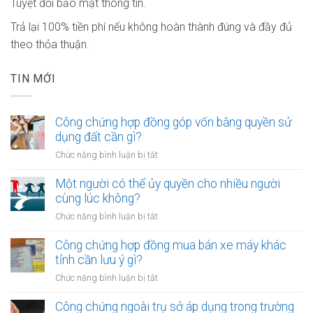
Tuyệt đối bảo mật thông tin.
Trả lại 100% tiền phí nếu không hoàn thành đúng và đầy đủ
theo thỏa thuận.
TIN MỚI
Công chứng hợp đồng góp vốn bằng quyền sử
dụng đất cần gì?
ở
Chức năng bình luận bị tắt
Công
chứng
Một người có thể ủy quyền cho nhiều người
hợp
cùng lúc không?
đồng
ở
Chức năng bình luận bị tắt
góp
Một
vốn
người
Công chứng hợp đồng mua bán xe máy khác
bằng
có
tỉnh cần lưu ý gì?
quyền
thể
sử
ở
Chức năng bình luận bị tắt
ủy
dụng
Công
quyền
đất
chứng
Công chứng ngoài trụ sở áp dụng trong trường
cho