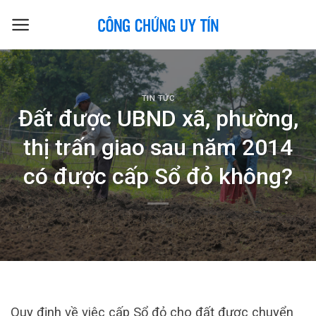
Skip
to
content
TIN TỨC
Đất được UBND xã, phường,
thị trấn giao sau năm 2014
có được cấp Sổ đỏ không?
Quy định về việc cấp Sổ đỏ cho đất được chuyển