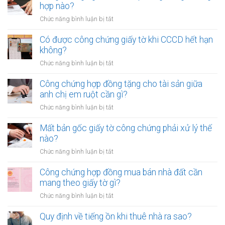
cần
hợp
hợp nào?
nhiều
gì?
đồng
người
ở
Chức năng bình luận bị tắt
mua
cùng
Công
bán
lúc
chứng
Có được công chứng giấy tờ khi CCCD hết hạn
xe
không?
ngoài
không?
máy
trụ
khác
ở
Chức năng bình luận bị tắt
sở
tỉnh
Có
áp
cần
được
Công chứng hợp đồng tặng cho tài sản giữa
dụng
lưu
công
anh chị em ruột cần gì?
trong
ý
chứng
trường
ở
Chức năng bình luận bị tắt
gì?
giấy
hợp
Công
tờ
nào?
chứng
Mất bản gốc giấy tờ công chứng phải xử lý thế
khi
hợp
nào?
CCCD
đồng
hết
ở
Chức năng bình luận bị tắt
tặng
hạn
Mất
cho
không?
bản
Công chứng hợp đồng mua bán nhà đất cần
tài
gốc
mang theo giấy tờ gì?
sản
giấy
giữa
ở
Chức năng bình luận bị tắt
tờ
anh
Công
công
chị
chứng
Quy định về tiếng ồn khi thuê nhà ra sao?
chứng
em
hợp