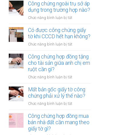
chứng
Công chứng ngoài trụ sở áp
nhiều
hợp
dụng trong trường hợp nào?
người
đồng
cùng
ở
Chức năng bình luận bị tắt
mua
lúc
Công
bán
không?
chứng
Có được công chứng giấy
xe
ngoài
tờ khi CCCD hết hạn không?
máy
trụ
khác
ở
Chức năng bình luận bị tắt
sở
tỉnh
Có
áp
cần
được
Công chứng hợp đồng tặng
dụng
lưu
công
cho tài sản giữa anh chị em
trong
ý
chứng
ruột cần gì?
trường
gì?
giấy
hợp
ở
Chức năng bình luận bị tắt
tờ
nào?
Công
khi
chứng
Mất bản gốc giấy tờ công
CCCD
hợp
chứng phải xử lý thế nào?
hết
đồng
hạn
ở
Chức năng bình luận bị tắt
tặng
không?
Mất
cho
bản
Công chứng hợp đồng mua
tài
gốc
bán nhà đất cần mang theo
sản
giấy
giấy tờ gì?
giữa
tờ
anh