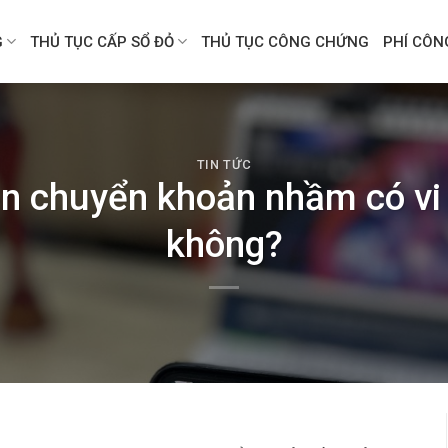
G
THỦ TỤC CẤP SỔ ĐỎ
THỦ TỤC CÔNG CHỨNG
PHÍ CÔ
TIN TỨC
iền chuyển khoản nhầm có v
không?