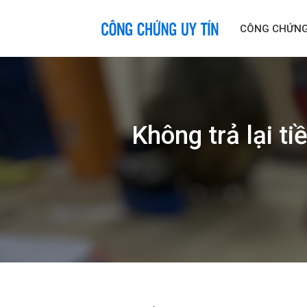
Skip
to
CÔNG CHỨN
content
Không trả lại t