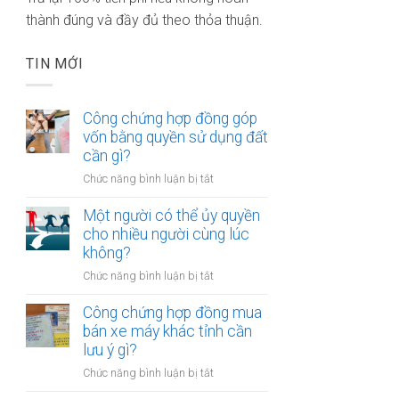
thành đúng và đầy đủ theo thỏa thuận.
TIN MỚI
Công chứng hợp đồng góp
vốn bằng quyền sử dụng đất
cần gì?
ở
Chức năng bình luận bị tắt
Công
chứng
Một người có thể ủy quyền
hợp
cho nhiều người cùng lúc
đồng
không?
góp
ở
Chức năng bình luận bị tắt
vốn
Một
bằng
người
Công chứng hợp đồng mua
quyền
có
bán xe máy khác tỉnh cần
sử
thể
lưu ý gì?
dụng
ủy
đất
ở
Chức năng bình luận bị tắt
quyền
cần
Công
cho
gì?