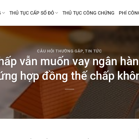
G
THỦ TỤC CẤP SỔ ĐỎ
THỦ TỤC CÔNG CHỨNG
PHÍ CÔ
CÂU HỎI THƯỜNG GẶP
,
TIN TỨC
hấp vẫn muốn vay ngân hà
ứng hợp đồng thế chấp khô