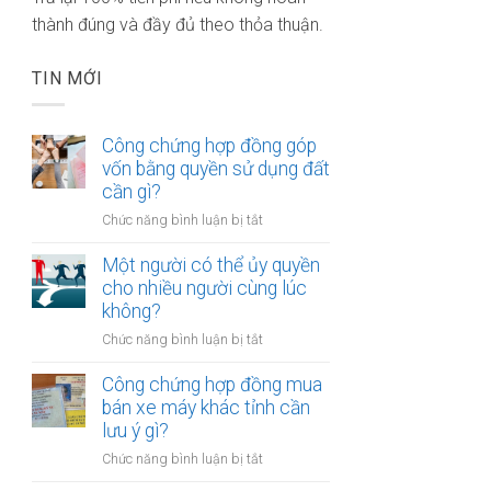
thành đúng và đầy đủ theo thỏa thuận.
TIN MỚI
Công chứng hợp đồng góp
vốn bằng quyền sử dụng đất
cần gì?
ở
Chức năng bình luận bị tắt
Công
chứng
Một người có thể ủy quyền
hợp
cho nhiều người cùng lúc
đồng
không?
góp
ở
Chức năng bình luận bị tắt
vốn
Một
bằng
người
Công chứng hợp đồng mua
quyền
có
bán xe máy khác tỉnh cần
sử
thể
lưu ý gì?
dụng
ủy
đất
ở
Chức năng bình luận bị tắt
quyền
cần
Công
cho
gì?