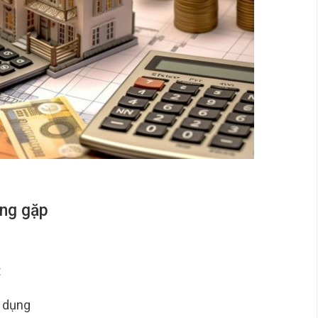
ờng gặp
t
 dụng