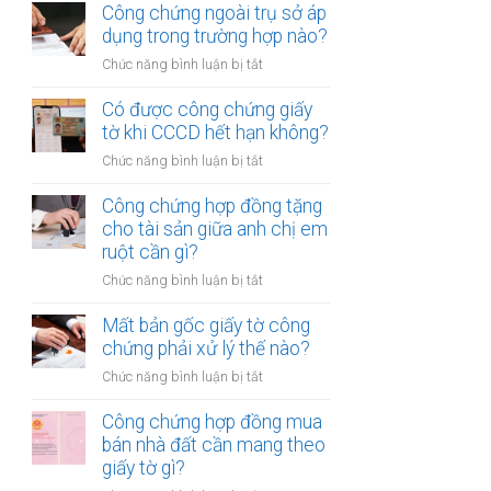
chứng
Công chứng ngoài trụ sở áp
nhiều
hợp
dụng trong trường hợp nào?
người
đồng
cùng
ở
Chức năng bình luận bị tắt
mua
lúc
Công
bán
không?
chứng
Có được công chứng giấy
xe
ngoài
tờ khi CCCD hết hạn không?
máy
trụ
khác
ở
Chức năng bình luận bị tắt
sở
tỉnh
Có
áp
cần
được
Công chứng hợp đồng tặng
dụng
lưu
công
cho tài sản giữa anh chị em
trong
ý
chứng
ruột cần gì?
trường
gì?
giấy
hợp
ở
Chức năng bình luận bị tắt
tờ
nào?
Công
khi
chứng
Mất bản gốc giấy tờ công
CCCD
hợp
chứng phải xử lý thế nào?
hết
đồng
hạn
ở
Chức năng bình luận bị tắt
tặng
không?
Mất
cho
bản
Công chứng hợp đồng mua
tài
gốc
bán nhà đất cần mang theo
sản
giấy
giấy tờ gì?
giữa
tờ
anh