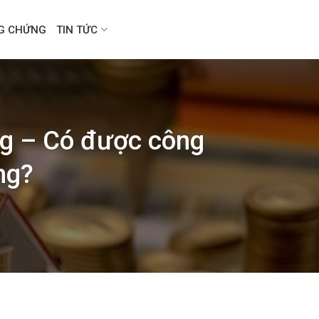
NG CHỨNG
TIN TỨC
ng – Có được công
ng?