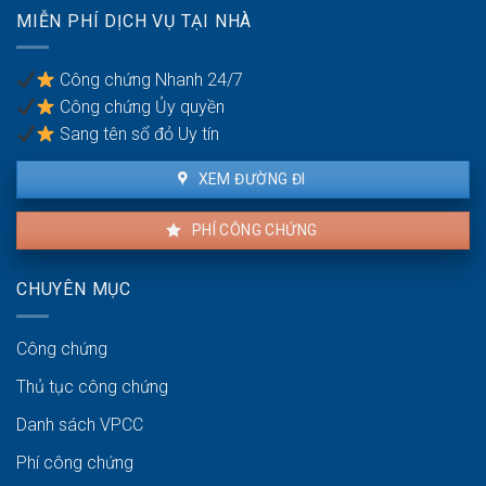
thuê
theo
MIỄN PHÍ DỊCH VỤ TẠI NHÀ
nhà
giấy
ra
tờ
sao?
gì?
Công chứng Nhanh 24/7
Công chứng Ủy quyền
Sang tên sổ đỏ Uy tín
XEM ĐƯỜNG ĐI
PHÍ CÔNG CHỨNG
CHUYÊN MỤC
Công chứng
Thủ tục công chứng
Danh sách VPCC
Phí công chứng