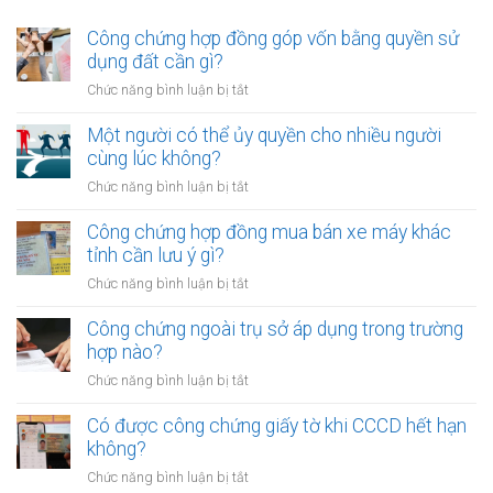
Công chứng hợp đồng góp vốn bằng quyền sử
dụng đất cần gì?
ở
Chức năng bình luận bị tắt
Công
chứng
Một người có thể ủy quyền cho nhiều người
hợp
cùng lúc không?
đồng
ở
Chức năng bình luận bị tắt
góp
Một
vốn
người
Công chứng hợp đồng mua bán xe máy khác
bằng
có
tỉnh cần lưu ý gì?
quyền
thể
sử
ở
Chức năng bình luận bị tắt
ủy
dụng
Công
quyền
đất
chứng
Công chứng ngoài trụ sở áp dụng trong trường
cho
cần
hợp
hợp nào?
nhiều
gì?
đồng
người
ở
Chức năng bình luận bị tắt
mua
cùng
Công
bán
lúc
chứng
Có được công chứng giấy tờ khi CCCD hết hạn
xe
không?
ngoài
không?
máy
trụ
khác
ở
Chức năng bình luận bị tắt
sở
tỉnh