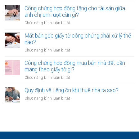
Có
áp
cần
được
Công chứng hợp đồng tặng cho tài sản giữa
dụng
lưu
công
anh chị em ruột cần gì?
trong
ý
chứng
trường
ở
Chức năng bình luận bị tắt
gì?
giấy
hợp
Công
tờ
nào?
chứng
Mất bản gốc giấy tờ công chứng phải xử lý thế
khi
hợp
nào?
CCCD
đồng
hết
ở
Chức năng bình luận bị tắt
tặng
hạn
Mất
cho
không?
bản
Công chứng hợp đồng mua bán nhà đất cần
tài
gốc
mang theo giấy tờ gì?
sản
giấy
giữa
ở
Chức năng bình luận bị tắt
tờ
anh
Công
công
chị
chứng
Quy định về tiếng ồn khi thuê nhà ra sao?
chứng
em
hợp
phải
ở
Chức năng bình luận bị tắt
ruột
đồng
xử
Quy
cần
mua
lý
định
gì?
bán
thế
về
nhà
nào?
tiếng
đất
ồn
cần
khi
mang