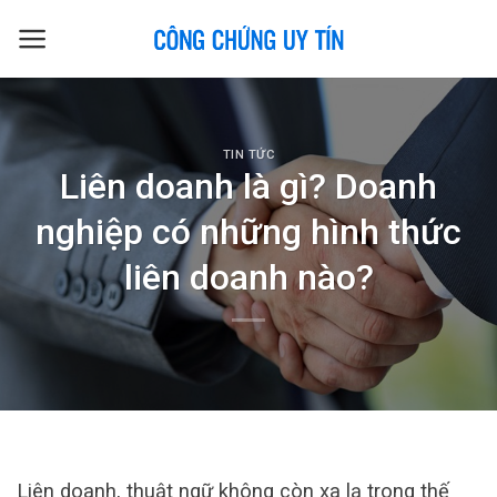
Skip
to
content
TIN TỨC
Liên doanh là gì? Doanh
nghiệp có những hình thức
liên doanh nào?
Liên doanh, thuật ngữ không còn xa lạ trong thế